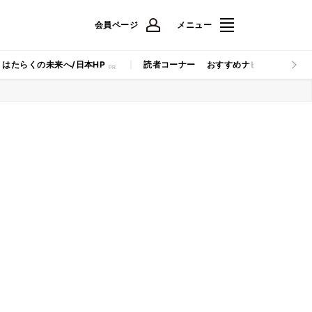
会員ページ
メニュー
はたらくの未来へ/日本HP
読者コーナー
おすすめナビ
マイナビB