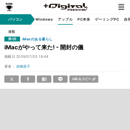
パソコン
Windows
アップル
PC本体
ゲーミングPC
自
連載
iMacのある暮らし
第1回
iMacがやって来た! - 開封の儀
掲載日
2009/07/03 19:44
著者：
岩崎昌子
URLをコピー