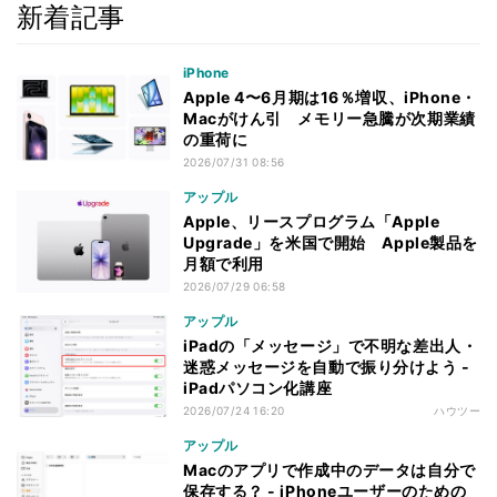
新着記事
iPhone
Apple 4〜6月期は16％増収、iPhone・
Macがけん引 メモリー急騰が次期業績
の重荷に
2026/07/31 08:56
アップル
Apple、リースプログラム「Apple
Upgrade」を米国で開始 Apple製品を
月額で利用
2026/07/29 06:58
アップル
iPadの「メッセージ」で不明な差出人・
迷惑メッセージを自動で振り分けよう -
iPadパソコン化講座
2026/07/24 16:20
ハウツー
アップル
Macのアプリで作成中のデータは自分で
保存する？ - iPhoneユーザーのための