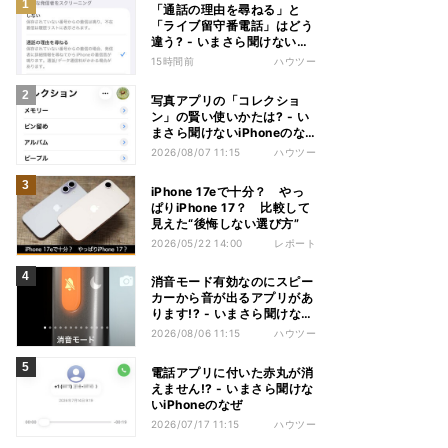
「通話の理由を尋ねる」と
「ライブ留守番電話」はどう
違う? - いまさら聞けない
iPhoneのなぜ
15時間前
ハウツー
写真アプリの「コレクショ
ン」の賢い使いかたは? - い
まさら聞けないiPhoneのな
ぜ
2026/08/07 11:15
ハウツー
iPhone 17eで十分？ やっ
ぱりiPhone 17？ 比較して
見えた“後悔しない選び方”
2026/05/22 14:00
レポート
消音モード有効なのにスピー
カーから音が出るアプリがあ
ります!? - いまさら聞けない
iPhoneのなぜ
2026/08/06 11:15
ハウツー
電話アプリに付いた赤丸が消
えません!? - いまさら聞けな
いiPhoneのなぜ
2026/07/17 11:15
ハウツー