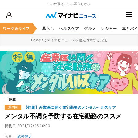
いい仕事は、いい暮らしから
ジネススキル
ワーク＆ライフ
マネー
暮らし
ヘルスケア
グルメ
レジャー
車とバイ
Googleでマイナビニュースを優先表示する方法
連載
【特集】産業医に聞く在宅勤務のメンタルヘルスケア
第2回
メンタル不調を予防する在宅勤務のススメ
掲載日
2021/02/25 16:00
著者：
武神健之