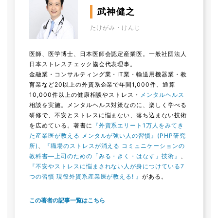
武神健之
たけがみ・けんじ
医師、医学博士、日本医師会認定産業医。一般社団法人
日本ストレスチェック協会代表理事。
金融業・コンサルティング業・IT業・輸送用機器業・教
育業など20以上の外資系企業で年間1,000件、通算
10,000件以上の健康相談やストレス・
メンタルヘルス
相談を実施。メンタルヘルス対策なのに、楽しく学べる
研修で、不安とストレスに悩まない、落ち込まない技術
を広めている。著書に
『外資系エリート1万人をみてき
た産業医が教える メンタルが強い人の習慣』(PHP研究
所)
、
『職場のストレスが消える コミュニケーションの
教科書―上司のための「みる・きく・はなす」技術』
、
『不安やストレスに悩まされない人が身につけている7
つの習慣 現役外資系産業医が教える! 』
がある。
この著者の記事一覧はこちら