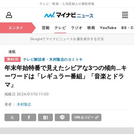
テレビ・映画・人気芸能人の最新情報
エンタメ
芸能
テレビ
ラジオ
映画
YouTube
BS・
Googleでマイナビニュースを優先表示する方法
連載
テレビ解説者・木村隆志のヨミトキ
第40回
年末年始特番で見えたシビアな3つの傾向…キ
ーワードは「レギュラー番組」「音楽とドラ
マ」
掲載日
2024/01/10 11:00
著者：
木村隆志
URLをコピー