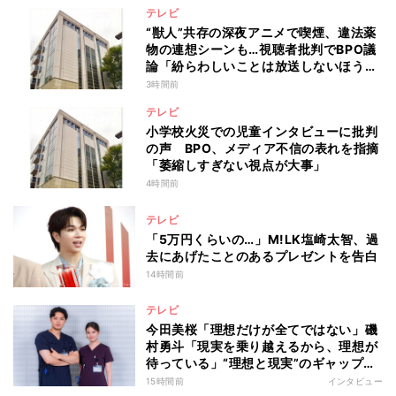
テレビ
“獣人”共存の深夜アニメで喫煙、違法薬
物の連想シーンも…視聴者批判でBPO議
論「紛らわしいことは放送しないほう
が」
3時間前
テレビ
小学校火災での児童インタビューに批判
の声 BPO、メディア不信の表れを指摘
「萎縮しすぎない視点が大事」
4時間前
テレビ
「5万円くらいの…」M!LK塩崎太智、過
去にあげたことのあるプレゼントを告白
14時間前
テレビ
今田美桜「理想だけが全てではない」磯
村勇斗「現実を乗り越えるから、理想が
待っている」“理想と現実”のギャップに
悩む人へ 第一線で活躍する俳優2人の
15時間前
インタビュー