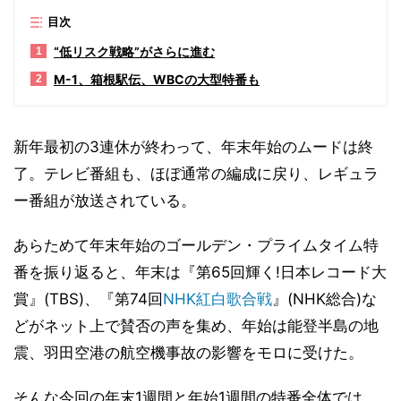
目次
“低リスク戦略”がさらに進む
1
M-1、箱根駅伝、WBCの大型特番も
2
新年最初の3連休が終わって、年末年始のムードは終
了。テレビ番組も、ほぼ通常の編成に戻り、レギュラ
ー番組が放送されている。
あらためて年末年始のゴールデン・プライムタイム特
番を振り返ると、年末は『第65回輝く!日本レコード大
賞』(TBS)、『第74回
NHK
紅白歌合戦
』(NHK総合)な
どがネット上で賛否の声を集め、年始は能登半島の地
震、羽田空港の航空機事故の影響をモロに受けた。
そんな今回の年末1週間と年始1週間の特番全体では、