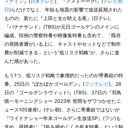
ィナイン
』(
日本テレビ
)、『アメトーーク!』(
テレビ朝
日
)らだけでなく、年始も地震の影響で放送延期された
ものの、新たに『上田と女が吠える夜』(日テレ)、
『バナナサンド』(TBS)が元日ゴールデンのメインに
編成。恒例の警察特番や映像集特番も含めて、「既存
の視聴者層がいる上に、キャストやセットなどで制作
費が削減できる」という“低リスク戦略”が、さらに進
んだ感があった。
もう1つ、低リスク戦略で象徴的だったのが帯番組の特
番。25日の『ぽかぽかゴールデン』(
フジテレビ
)、26
日の『ゴールデンラヴィット!』(TBS)、27日の『羽鳥
慎一モーニングショー 2023年 世間をザワつかせたニ
ュース100連発!』(テレ朝)、さらに帯番組ではないが
『ワイドナショー年末ゴールデン生放送SP』(フジ)も
含め、視聴者に「1年を締めくくる年末特番」という制