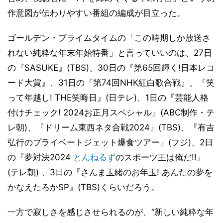
作意図が伝わりやすい番組の編成が目立った。
ゴールデン・プライムタイムの「この時期しか放送さ
れない純粋な年末年始特番」と言っていいのは、27日
の『SASUKE』(TBS)、30日の『第65回輝く!日本レコ
ード大賞』、31日の『第74回NHK紅白歌合戦』、『笑
って年越し! THE笑晦日』(日テレ)、1日の『芸能人格
付けチェック! 2024お正月スペシャル』(ABC制作・テ
レ朝)、『ドリーム東西ネタ合戦2024』(TBS)、『有吉
弘行のプライベートジェット爆食ツアー』(フジ)、2日
の『夢対決2024
とんねるず
のスポーツ王は俺だ!!』
(テレ朝) 、3日の『さんま玉緒のお年玉! あんたの夢を
かなえたろかSP』(TBS)くらいだろう。
一方で寂しさを感じさせられるのが、“新しい純粋な年