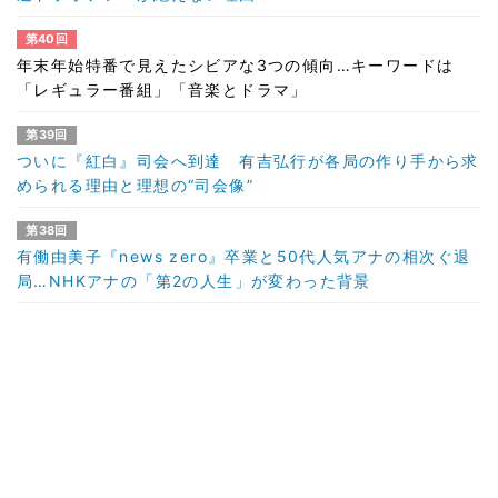
第40回
年末年始特番で見えたシビアな3つの傾向…キーワードは
「レギュラー番組」「音楽とドラマ」
第39回
ついに『紅白』司会へ到達 有吉弘行が各局の作り手から求
められる理由と理想の“司会像”
第38回
有働由美子『news zero』卒業と50代人気アナの相次ぐ退
局…NHKアナの「第2の人生」が変わった背景