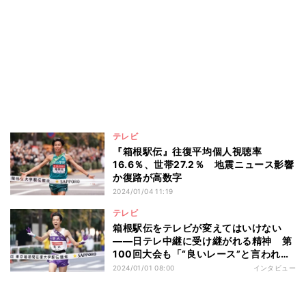
テレビ
『箱根駅伝』往復平均個人視聴率
16.6％、世帯27.2％ 地震ニュース影響
か復路が高数字
2024/01/04 11:19
テレビ
箱根駅伝をテレビが変えてはいけない
――日テレ中継に受け継がれる精神 第
100回大会も「“良いレース”と言われる
のが一番の喜び」
2024/01/01 08:00
インタビュー