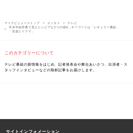
マイナビニューストップ
エンタメ
テレビ
年末年始特番で見えたシビアな3つの傾向…キーワードは「レギュラー番組」
「音楽とドラマ」
このカテゴリーについて
テレビ番組の新情報をはじめ、記者発表会や舞台あいさつ、出演者・ス
タッフインタビューなどの取材記事をお届けします。
サイトインフォメーション