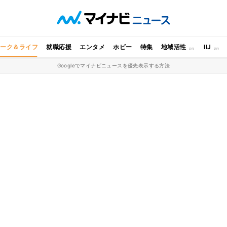
ワーク＆ライフ
就職応援
エンタメ
ホビー
特集
地域活性
IIJ
Googleでマイナビニュースを優先表示する方法