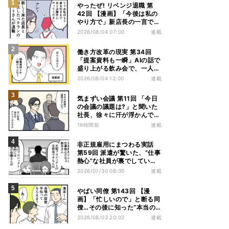
やったぜ! リベンジ退職 第
42回 【漫画】「今後は私の
やり方で」新店長の一言でベ
テラン退職→崩壊した現場
2026/08/04 07:00
連載
働き方改革の現実 第34回
「提案資料も一瞬」AIの話で
盛り上がる飲み会で、一人だ
け笑えなかった理由
2026/08/04 12:00
連載
気まずい会議 第11回 「今日
の会議の議題は?」と聞いた
社長、徐々に汗が浮かんでき
た
16時間前
連載
非正規雇用にまつわる実話
第59回 派遣が驚いた、“仕事
熱心”な社員が裏でしていた
別の業務
2026/07/30 08:00
連載
やばい同僚 第143回 【漫
画】「忙しいので」と断る同
僚…その後に知った“本当の
理由”とは?
2026/08/03 20:02
連載