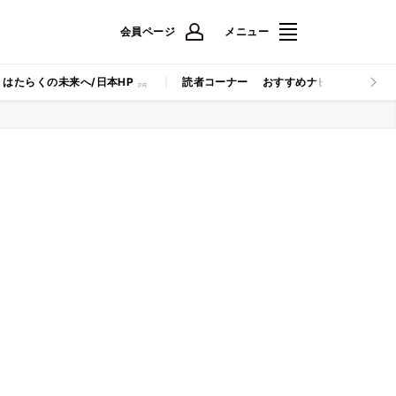
会員ページ
メニュー
はたらくの未来へ/日本HP
読者コーナー
おすすめナビ
マイナビB