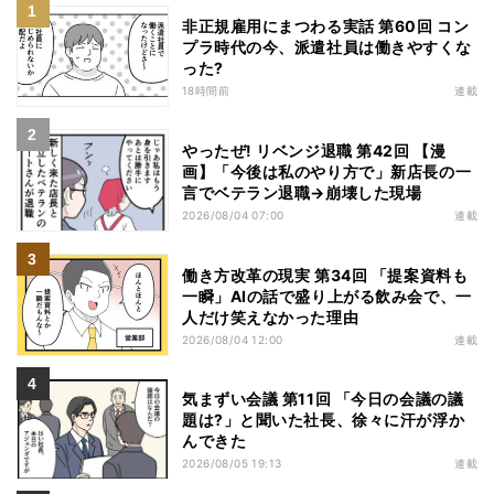
非正規雇用にまつわる実話 第60回 コン
プラ時代の今、派遣社員は働きやすくな
った?
18時間前
連載
やったぜ! リベンジ退職 第42回 【漫
画】「今後は私のやり方で」新店長の一
言でベテラン退職→崩壊した現場
2026/08/04 07:00
連載
働き方改革の現実 第34回 「提案資料も
一瞬」AIの話で盛り上がる飲み会で、一
人だけ笑えなかった理由
2026/08/04 12:00
連載
気まずい会議 第11回 「今日の会議の議
題は?」と聞いた社長、徐々に汗が浮か
んできた
2026/08/05 19:13
連載