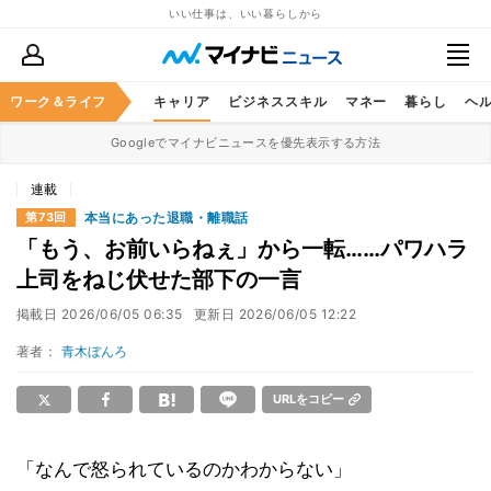
いい仕事は、いい暮らしから
ワーク＆ライフ
キャリア
ビジネススキル
マネー
暮らし
ヘ
Googleでマイナビニュースを優先表示する方法
連載
本当にあった退職・離職話
第73回
「もう、お前いらねぇ」から一転……パワハラ
上司をねじ伏せた部下の一言
掲載日
2026/06/05 06:35
更新日
2026/06/05 12:22
著者：
青木ぼんろ
URLをコピー
「なんで怒られているのかわからない」