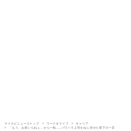
マイナビニューストップ
ワーク＆ライフ
キャリア
「もう、お前いらねぇ」から一転……パワハラ上司をねじ伏せた部下の一言