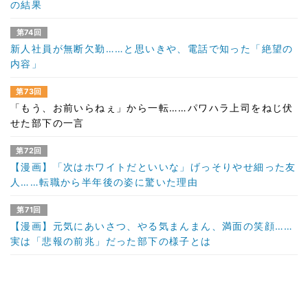
の結果
第74回
新人社員が無断欠勤……と思いきや、電話で知った「絶望の
内容」
第73回
「もう、お前いらねぇ」から一転……パワハラ上司をねじ伏
せた部下の一言
第72回
【漫画】「次はホワイトだといいな」げっそりやせ細った友
人……転職から半年後の姿に驚いた理由
第71回
【漫画】元気にあいさつ、やる気まんまん、満面の笑顔……
実は「悲報の前兆」だった部下の様子とは