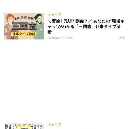
キャリア
＼曹操? 孔明? 劉備？／ あなたの“職場キ
ャラ”がわかる「三国志」仕事タイプ診
断
2026/02/18 07:21
診断
キャリア