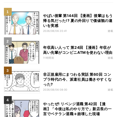
やばい後輩 第144回 【漫画】後輩はもう
帰る気だった!? 夏の外回りで価値観の違
いを実感
2026/08/06 20:41
連載
年収高い人って 第24回 【漫画】年収が
高い先輩がコンビニATMを使わない理由
11時間前
連載
非正規雇用にまつわる実話 第60回 コン
プラ時代の今、派遣社員は働きやすくな
った?
2026/08/06 08:00
連載
やったぜ! リベンジ退職 第42回 【漫
画】「今後は私のやり方で」新店長の一
言でベテラン退職→崩壊した現場