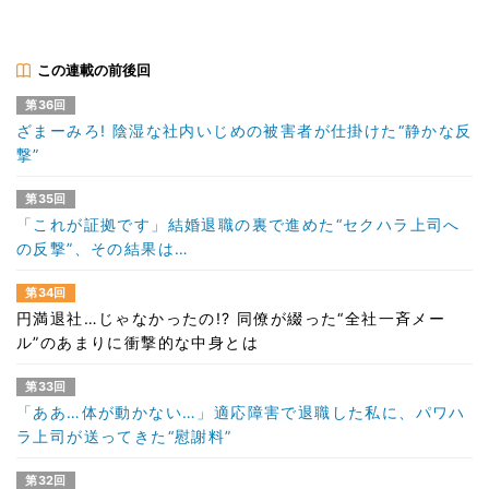
この連載の前後回
第36回
ざまーみろ! 陰湿な社内いじめの被害者が仕掛けた“静かな反
撃”
第35回
「これが証拠です」結婚退職の裏で進めた“セクハラ上司へ
の反撃”、その結果は…
第34回
円満退社…じゃなかったの!? 同僚が綴った“全社一斉メー
ル”のあまりに衝撃的な中身とは
第33回
「ああ…体が動かない…」適応障害で退職した私に、パワハ
ラ上司が送ってきた“慰謝料”
第32回