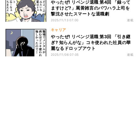
やったぜ! リベンジ退職 第4回 「録って
ますけど?」罵詈雑言のパワハラ上司を
撃沈させたスマートな退職劇
2025/11/13 07:00
連載
キャリア
やったぜ! リベンジ退職 第3回 「引き継
ぎ? 知らんがな」コキ使われた社員の華
麗なるドロップアウト
2025/11/06 07:05
連載