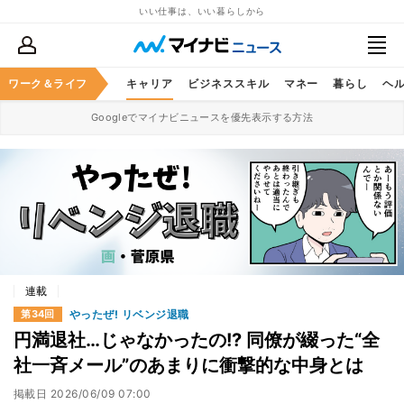
いい仕事は、いい暮らしから
ワーク＆ライフ
キャリア
ビジネススキル
マネー
暮らし
ヘ
Googleでマイナビニュースを優先表示する方法
連載
やったぜ! リベンジ退職
第34回
円満退社…じゃなかったの!? 同僚が綴った“全
社一斉メール”のあまりに衝撃的な中身とは
掲載日
2026/06/09 07:00