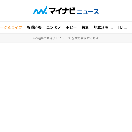
ワーク＆ライフ
就職応援
エンタメ
ホビー
特集
地域活性
IIJ
Googleでマイナビニュースを優先表示する方法