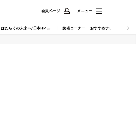
会員ページ
メニュー
はたらくの未来へ/日本HP
読者コーナー
おすすめナビ
マイナビB