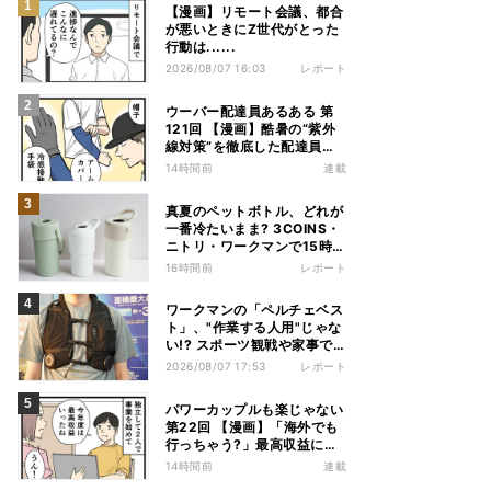
【漫画】リモート会議、都合
が悪いときにZ世代がとった
行動は......
2026/08/07 16:03
レポート
ウーバー配達員あるある 第
121回 【漫画】酷暑の“紫外
線対策”を徹底した配達員
が、数カ月後に絶句した理由
14時間前
連載
真夏のペットボトル、どれが
一番冷たいまま? 3COINS・
ニトリ・ワークマンで15時間
検証してみた
16時間前
レポート
ワークマンの「ペルチェベス
ト」、"作業する人用"じゃな
い!? スポーツ観戦や家事で
の熱中症&冷え対策に――話
2026/08/07 17:53
レポート
題の商品を徹底検証
パワーカップルも楽じゃない
第22回 【漫画】「海外でも
行っちゃう?」最高収益に喜
ぶ夫婦、直後に届いた“通知
14時間前
連載
書”で現実に戻された