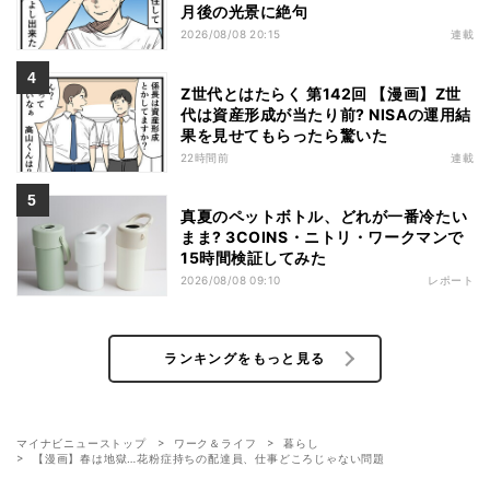
月後の光景に絶句
2026/08/08 20:15
連載
Z世代とはたらく 第142回 【漫画】Z世
代は資産形成が当たり前? NISAの運用結
果を見せてもらったら驚いた
22時間前
連載
真夏のペットボトル、どれが一番冷たい
まま? 3COINS・ニトリ・ワークマンで
15時間検証してみた
2026/08/08 09:10
レポート
ランキングをもっと見る
マイナビニューストップ
ワーク＆ライフ
暮らし
【漫画】春は地獄…花粉症持ちの配達員、仕事どころじゃない問題