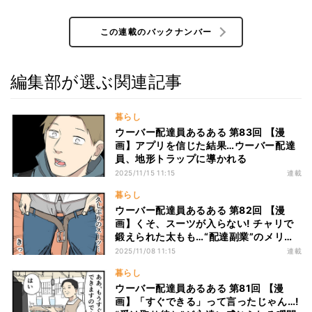
この連載のバックナンバー
編集部が選ぶ関連記事
暮らし
ウーバー配達員あるある 第83回 【漫
画】アプリを信じた結果…ウーバー配達
員、地形トラップに導かれる
2025/11/15 11:15
連載
暮らし
ウーバー配達員あるある 第82回 【漫
画】くそ、スーツが入らない! チャリで
鍛えられた太もも…“配達副業”のメリッ
ト・デメリット
2025/11/08 11:15
連載
暮らし
ウーバー配達員あるある 第81回 【漫
画】「すぐできる」って言ったじゃん…!