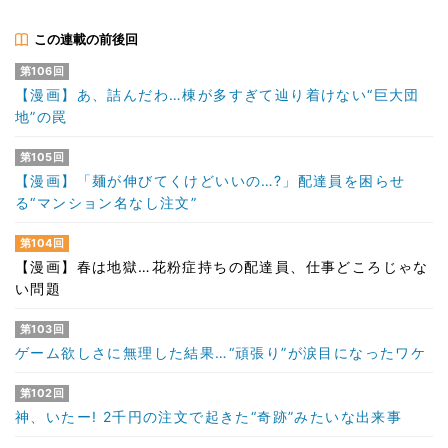
この連載の前後回
第106回
【漫画】あ、詰んだわ…棟が多すぎて辿り着けない“巨大団
地”の罠
第105回
【漫画】「麺が伸びてくけどいいの…?」配達員を困らせ
る“マンション名なし注文”
第104回
【漫画】春は地獄…花粉症持ちの配達員、仕事どころじゃな
い問題
第103回
ゲーム欲しさに無理した結果…“頑張り”が涙目になったワケ
第102回
神、いたー! 2千円の注文で起きた“奇跡”みたいな出来事