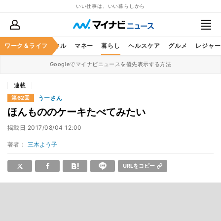
いい仕事は、いい暮らしから
ャリア
ワーク＆ライフ
ビジネススキル
マネー
暮らし
ヘルスケア
グルメ
レジャー
Googleでマイナビニュースを優先表示する方法
連載
うーさん
第62回
ほんもののケーキたべてみたい
掲載日
2017/08/04 12:00
著者：
三木よう子
URLをコピー