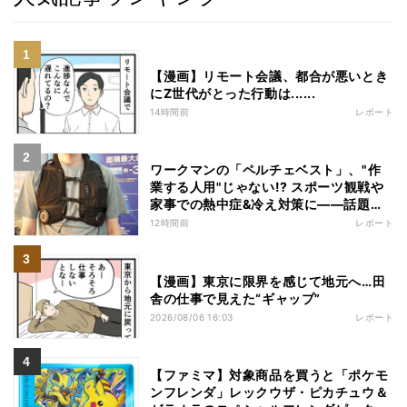
【漫画】リモート会議、都合が悪いとき
にZ世代がとった行動は......
14時間前
レポート
ワークマンの「ペルチェベスト」、"作
業する人用"じゃない!? スポーツ観戦や
家事での熱中症&冷え対策に――話題の
商品を徹底検証
12時間前
レポート
【漫画】東京に限界を感じて地元へ…田
舎の仕事で見えた“ギャップ”
2026/08/06 16:03
レポート
【ファミマ】対象商品を買うと「ポケモ
ンフレンダ」レックウザ・ピカチュウ＆