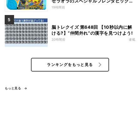
ゼラオラのスペシャルフレンダピックが
もらえるキャンペーン
19時間前
脳トレクイズ 第648回 【10秒以内に解
ける?】“仲間外れ”の漢字を見つけよう!
20時間前
連載
ランキングをもっと見る
もっと見る