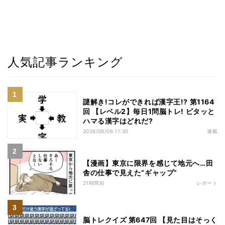
人気記事ランキング
謎解き!コレができれば漢字王!? 第1164
回 【レベル2】毎日1問脳トレ! ピタッと
ハマる漢字はどれだ?
2026/08/06 11:30
連載
【漫画】東京に限界を感じて地元へ…田
舎の仕事で見えた“ギャップ”
21時間前
レポート
脳トレクイズ 第647回 【見た目はそっく