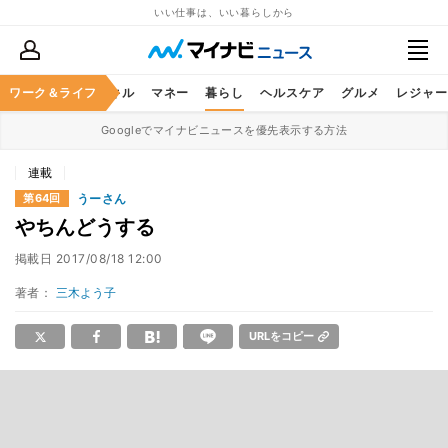
いい仕事は、いい暮らしから
ャリア
ワーク＆ライフ
ビジネススキル
マネー
暮らし
ヘルスケア
グルメ
レジャー
Googleでマイナビニュースを優先表示する方法
連載
うーさん
第64回
やちんどうする
掲載日
2017/08/18 12:00
著者：
三木よう子
URLをコピー