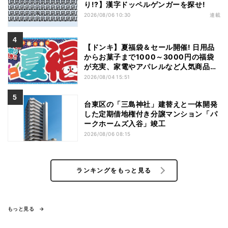
り!?】漢字ドッペルゲンガーを探せ!
2026/08/06 10:30
連載
【ドンキ】夏福袋＆セール開催! 日用品
からお菓子まで1000～3000円の福袋
が充実、家電やアパレルなど人気商品も
特価
2026/08/04 15:51
台東区の「三島神社」建替えと一体開発
した定期借地権付き分譲マンション「パ
ークホームズ入谷」竣工
2026/08/06 08:15
ランキングをもっと見る
もっと見る