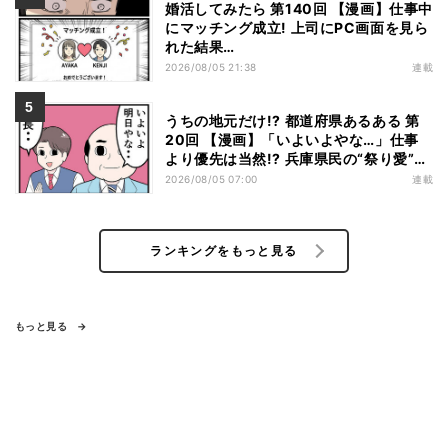
婚活してみたら 第140回 【漫画】仕事中
にマッチング成立! 上司にPC画面を見ら
れた結果…
2026/08/05 21:38
連載
うちの地元だけ!? 都道府県あるある 第
20回 【漫画】「いよいよやな…」仕事
より優先は当然!? 兵庫県民の“祭り愛”が
熱すぎた
2026/08/05 07:00
連載
ランキングをもっと見る
もっと見る