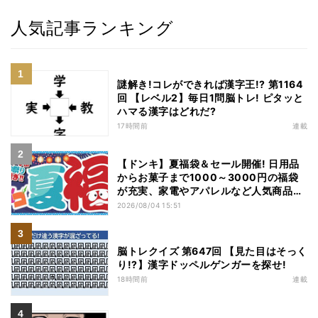
人気記事ランキング
謎解き!コレができれば漢字王!? 第1164
回 【レベル2】毎日1問脳トレ! ピタッと
ハマる漢字はどれだ?
17時間前
連載
【ドンキ】夏福袋＆セール開催! 日用品
からお菓子まで1000～3000円の福袋
が充実、家電やアパレルなど人気商品も
特価
2026/08/04 15:51
脳トレクイズ 第647回 【見た目はそっく
り!?】漢字ドッペルゲンガーを探せ!
18時間前
連載