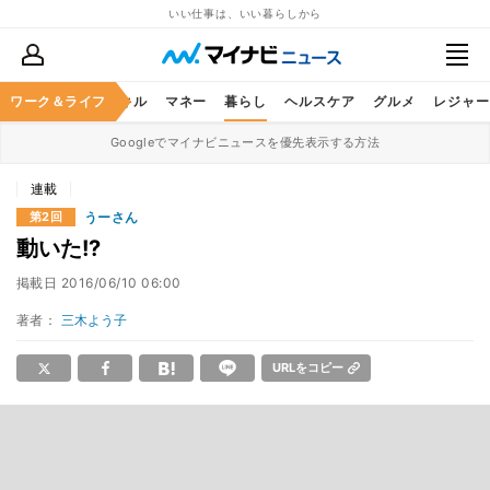
いい仕事は、いい暮らしから
ャリア
ワーク＆ライフ
ビジネススキル
マネー
暮らし
ヘルスケア
グルメ
レジャー
Googleでマイナビニュースを優先表示する方法
連載
うーさん
第2回
動いた!?
掲載日
2016/06/10 06:00
著者：
三木よう子
URLをコピー