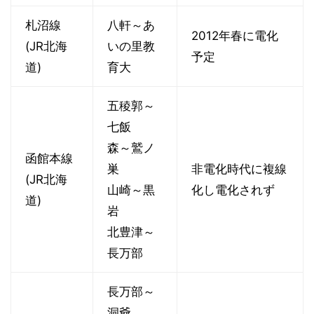
札沼線
八軒～あ
2012年春に電化
(JR北海
いの里教
予定
道)
育大
五稜郭～
七飯
森～鷲ノ
函館本線
巣
非電化時代に複線
(JR北海
山崎～黒
化し電化されず
道)
岩
北豊津～
長万部
長万部～
洞爺