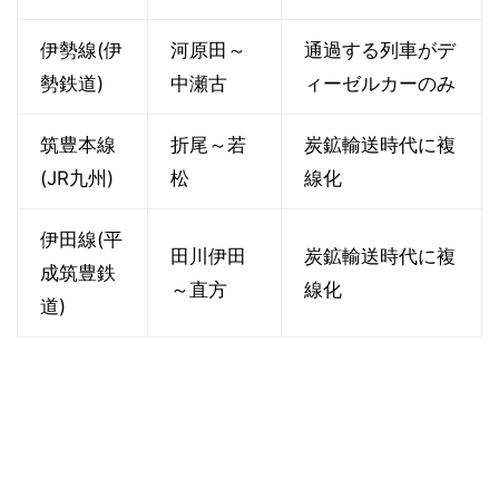
伊勢線(伊
河原田～
通過する列車がデ
勢鉄道)
中瀬古
ィーゼルカーのみ
筑豊本線
折尾～若
炭鉱輸送時代に複
(JR九州)
松
線化
伊田線(平
田川伊田
炭鉱輸送時代に複
成筑豊鉄
～直方
線化
道)