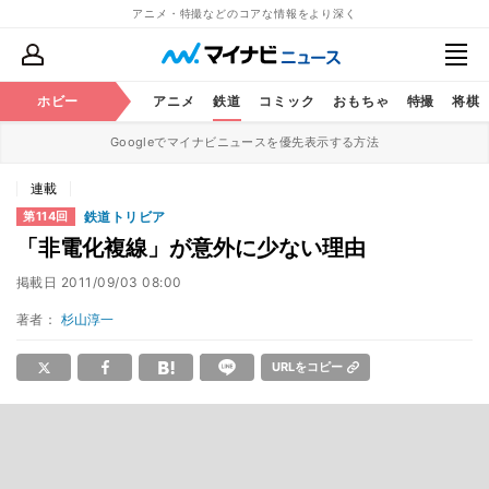
アニメ・特撮などのコアな情報をより深く
ホビー
アニメ
鉄道
コミック
おもちゃ
特撮
将棋
Googleでマイナビニュースを優先表示する方法
連載
鉄道トリビア
第114回
「非電化複線」が意外に少ない理由
掲載日
2011/09/03 08:00
著者：
杉山淳一
URLをコピー