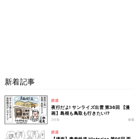
新着記事
鉄道
夜行だよ! サンライズ出雲 第36回 【漫
画】島根も鳥取も行きたい!?
2分前
連載
鉄道
【漫画】青春鉄道 Histories 第95回 西