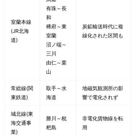
有珠～長
和
室蘭本線
稀府～東
炭鉱輸送時代に複
(JR北海
室蘭
線化された区間も
道)
沼ノ端～
三川
由仁～栗
山
常総線(関
取手～水
地磁気観測所の影
東鉄道)
海道
響で電化されず
城北線(東
勝川～枇
非電化貨物線を転
海交通事
杷島
用
業)