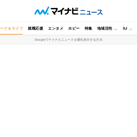
ワーク＆ライフ
就職応援
エンタメ
ホビー
特集
地域活性
IIJ
Googleでマイナビニュースを優先表示する方法