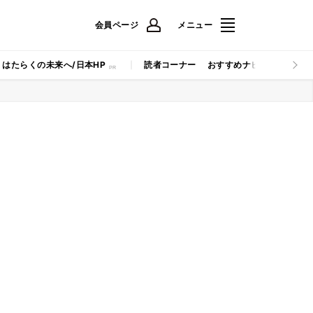
会員ページ
メニュー
はたらくの未来へ/日本HP
読者コーナー
おすすめナビ
マイナビB