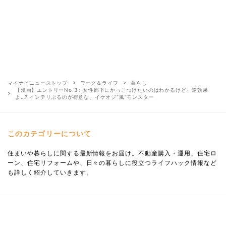
マイナビニューストップ
ワーク＆ライフ
暮らし
【漫画】エントリーNo.3：女性部下にかっこつけたいのはわかるけど、逆効果
よ…? インテリぶるのが得意な、イケオジ“風”モンスター
このカテゴリーについて
住まいや暮らしに関する最新情報をお届け。不動産購入・運用、住宅ロ
ーン、住宅リフォームや、日々の暮らしに役立つライフハック情報など
も詳しく紹介していきます。