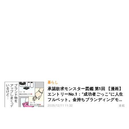
暮らし
承認欲求モンスター図鑑 第1回 【漫画】
エントリーNo.1：“成功者ごっこ”に人生
フルベット。金持ちブランディングモン
スター
2025/12/11 11:32
連載