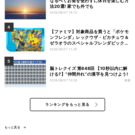
なるべくお金を使わずに休日を楽しむ方
法20選! 家でも外でも
2026/08/07 16:10
【ファミマ】対象商品を買うと「ポケモ
ンフレンダ」レックウザ・ピカチュウ＆
ゼラオラのスペシャルフレンダピックが
もらえるキャンペーン
2026/08/07 11:29
脳トレクイズ 第648回 【10秒以内に解
ける?】“仲間外れ”の漢字を見つけよう!
2026/08/07 10:30
連載
ランキングをもっと見る
もっと見る