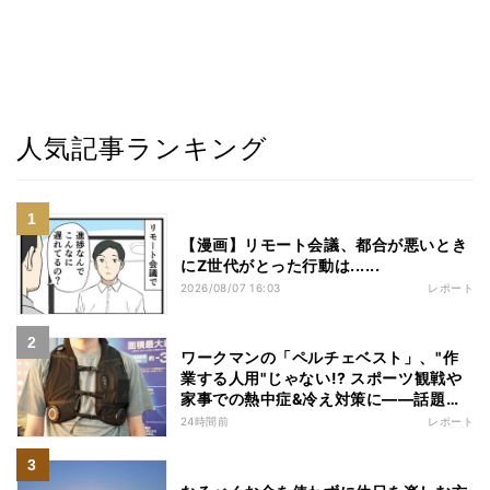
人気記事ランキング
【漫画】リモート会議、都合が悪いとき
にZ世代がとった行動は......
2026/08/07 16:03
レポート
ワークマンの「ペルチェベスト」、"作
業する人用"じゃない!? スポーツ観戦や
家事での熱中症&冷え対策に――話題の
商品を徹底検証
24時間前
レポート