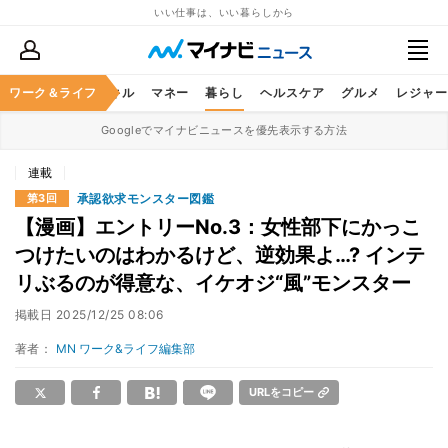
いい仕事は、いい暮らしから
ャリア
ワーク＆ライフ
ビジネススキル
マネー
暮らし
ヘルスケア
グルメ
レジャー
Googleでマイナビニュースを優先表示する方法
連載
承認欲求モンスター図鑑
第3回
【漫画】エントリーNo.3：女性部下にかっこ
つけたいのはわかるけど、逆効果よ…? インテ
リぶるのが得意な、イケオジ“風”モンスター
掲載日
2025/12/25 08:06
著者：
MN ワーク&ライフ編集部
URLをコピー