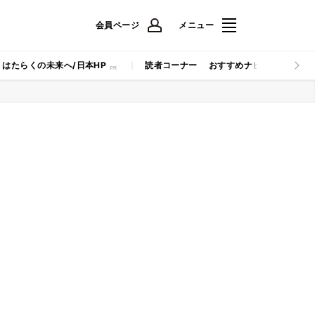
会員ページ
メニュー
はたらくの未来へ/日本HP
読者コーナー
おすすめナビ
マイナビB