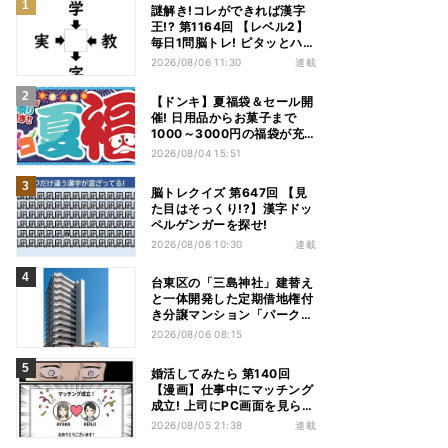
謎解き!コレができれば漢字
王!? 第1164回 【レベル2】
毎日1問脳トレ! ピタッとハマ
る漢字はどれだ?
2026/08/06 11:30
連載
【ドンキ】夏福袋＆セール開
催! 日用品からお菓子まで
1000～3000円の福袋が充
実、家電やアパレルなど人気
2026/08/04 15:51
商品も特価
脳トレクイズ 第647回 【見
た目はそっくり!?】漢字ドッ
ペルゲンガーを探せ!
2026/08/06 10:30
連載
台東区の「三島神社」建替え
と一体開発した定期借地権付
き分譲マンション「パークホ
ームズ入谷」竣工
2026/08/06 08:15
婚活してみたら 第140回
【漫画】仕事中にマッチング
成立! 上司にPC画面を見られ
た結果…
2026/08/05 21:38
連載