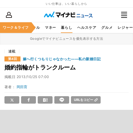
いい仕事は、いい暮らしから
ャリア
ワーク＆ライフ
ビジネススキル
マネー
暮らし
ヘルスケア
グルメ
レジャー
Googleでマイナビニュースを優先表示する方法
連載
嫁へ行くつもりじゃなかった――私の新婚日記
第4回
婚約指輪がトランクルーム
掲載日
2013/10/25 07:00
著者：
岡田育
URLをコピー