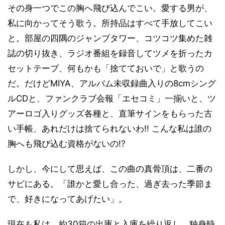
その身一つでこの胸へ飛び込んでこい。愛する男が、
私に向かってそう歌う。所持品はすべて手放してこい
と。部屋の四隅のジャンプタワー、コツコツ集めた雑
誌の切り抜き、ラジオ番組を録音してツメを折ったカ
セットテープ、何もかも「捨てておいで」と歌うの
だ。だけどMIYA、アルバム未収録曲入りの8cmシング
ルCDと、ファンクラブ会報「エセコミ」一揃いと、ツ
アーロゴ入りグッズ各種と、直筆サインをもらった古
い手帳、あれだけは捨てられないわ!! こんな私は誰の
胸へも飛び込む資格がないの!?
しかし、今にして思えば、この曲の真骨頂は、二番の
サビにある。「誰かと愛し合った、過ぎ去った季節ま
で、好きになってあげたい」。
現在も私は、約30箱の出庫と入庫を繰り返し、独身時