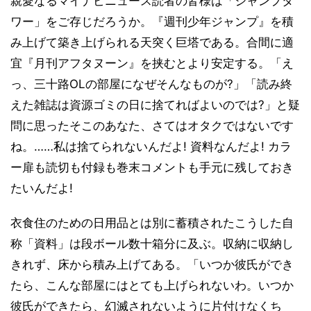
親愛なるマイナビニュース読者の皆様は「ジャンプタ
ワー」をご存じだろうか。『週刊少年ジャンプ』を積
み上げて築き上げられる天突く巨塔である。合間に適
宜『月刊アフタヌーン』を挟むとより安定する。「え
っ、三十路OLの部屋になぜそんなものが?」「読み終
えた雑誌は資源ゴミの日に捨てればよいのでは?」と疑
問に思ったそこのあなた、さてはオタクではないです
ね。……私は捨てられないんだよ! 資料なんだよ! カラ
ー扉も読切も付録も巻末コメントも手元に残しておき
たいんだよ!
衣食住のための日用品とは別に蓄積されたこうした自
称「資料」は段ボール数十箱分に及ぶ。収納に収納し
きれず、床から積み上げてある。「いつか彼氏ができ
たら、こんな部屋にはとても上げられないわ。いつか
彼氏ができたら、幻滅されないように片付けなくち