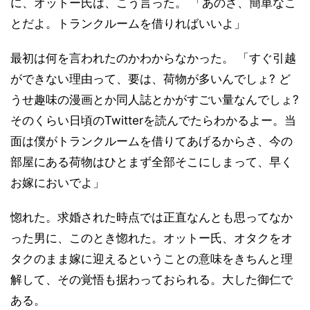
に、オットー氏は、こう言った。 「あのさ、簡単なこ
とだよ。トランクルームを借りればいいよ」
最初は何を言われたのかわからなかった。 「すぐ引越
ができない理由って、要は、荷物が多いんでしょ? ど
うせ趣味の漫画とか同人誌とかがすごい量なんでしょ?
そのくらい日頃のTwitterを読んでたらわかるよー。当
面は僕がトランクルームを借りてあげるからさ、今の
部屋にある荷物はひとまず全部そこにしまって、早く
お嫁においでよ」
惚れた。求婚された時点では正直なんとも思ってなか
った男に、このとき惚れた。オットー氏、オタクをオ
タクのまま嫁に迎えるということの意味をきちんと理
解して、その覚悟も据わっておられる。大した御仁で
ある。