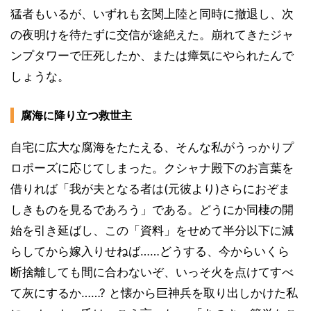
猛者もいるが、いずれも玄関上陸と同時に撤退し、次
の夜明けを待たずに交信が途絶えた。崩れてきたジャ
ンプタワーで圧死したか、または瘴気にやられたんで
しょうな。
腐海に降り立つ救世主
自宅に広大な腐海をたたえる、そんな私がうっかりプ
ロポーズに応じてしまった。クシャナ殿下のお言葉を
借りれば「我が夫となる者は(元彼より)さらにおぞま
しきものを見るであろう」である。どうにか同棲の開
始を引き延ばし、この「資料」をせめて半分以下に減
らしてから嫁入りせねば……どうする、今からいくら
断捨離しても間に合わないぞ、いっそ火を点けてすべ
て灰にするか……? と懐から巨神兵を取り出しかけた私