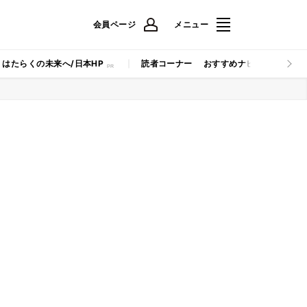
会員ページ
メニュー
はたらくの未来へ/日本HP
読者コーナー
おすすめナビ
マイナビB