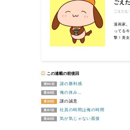
ごえ
ごえたむ
漫画家
ってる今
撃！美
この連載の前後回
謎の勝利感
第90回
俺の休み…
第89回
謎の誠意
第88回
社員の時間は俺の時間
第87回
気が気じゃない面接
第86回