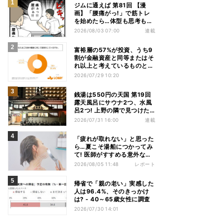
ジムに通えば 第81回 【漫
画】「腰痛がっ!」で筋トレ
を始めたら…体型も思考も別
人になっていた
2026/08/03 07:00
連載
富裕層の57%が投資、うち9
割が金融資産と同等またはそ
れ以上と考えているものと
は? - 「ないと人生を楽しめ
2026/07/29 10:20
ない」「人生の幸福度に直結
する」「一度失えばお金で買
銭湯は550円の天国 第19回
い戻すことが困難」
露天風呂にサウナ2つ、水風
呂2つ! 上野の隣で見つけた
東京屈指の人気銭湯
2026/07/31 16:00
連載
「疲れが取れない」と思った
ら…夏こそ湯船につかってみ
て! 医師がすすめる意外な入
浴習慣
2026/08/05 11:48
レポート
帰省で「親の老い」実感した
人は96.4%、そのきっかけ
は? - 40～65歳女性に調査
2026/07/30 14:01