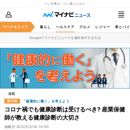
いい仕事は、いい暮らしから
ジネススキル
ワーク＆ライフ
マネー
暮らし
ヘルスケア
グルメ
レジャー
車とバイ
Googleでマイナビニュースを優先表示する方法
連載
「健康的に働く」を考えよう
第17回
コロナ禍でも健康診断は受けるべき? 産業保健
師が教える健康診断の大切さ
掲載日
2022/03/30 10:00