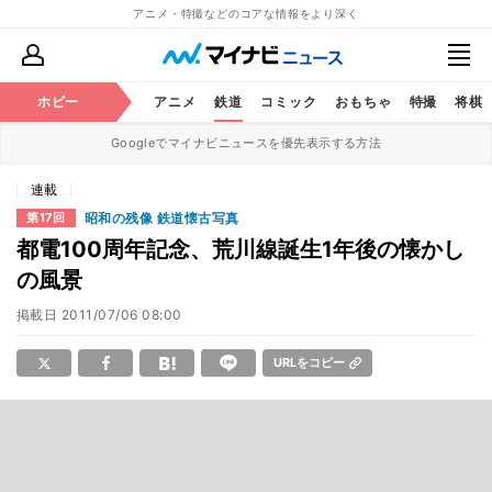
アニメ・特撮などのコアな情報をより深く
ホビー
アニメ
鉄道
コミック
おもちゃ
特撮
将棋
Googleでマイナビニュースを優先表示する方法
連載
昭和の残像 鉄道懐古写真
第17回
都電100周年記念、荒川線誕生1年後の懐かし
の風景
掲載日
2011/07/06 08:00
URLをコピー