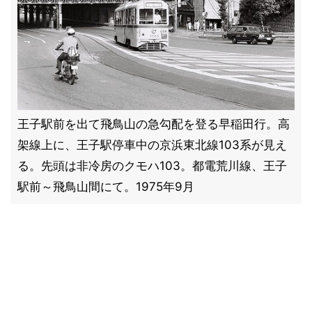
王子駅前を出て飛鳥山の急勾配を登る早稲田行。高
架線上に、王子駅停車中の京浜東北線103系が見え
る。先頭は非冷房のクモハ103。都電荒川線、王子
駅前～飛鳥山間にて。1975年9月