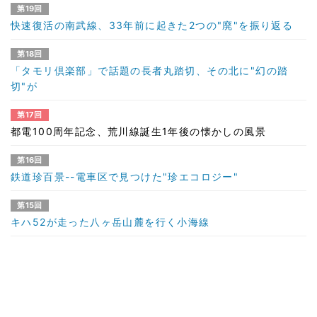
第19回
快速復活の南武線、33年前に起きた2つの"廃"を振り返る
第18回
「タモリ倶楽部」で話題の長者丸踏切、その北に"幻の踏
切"が
第17回
都電100周年記念、荒川線誕生1年後の懐かしの風景
第16回
鉄道珍百景--電車区で見つけた"珍エコロジー"
第15回
キハ52が走った八ヶ岳山麓を行く小海線