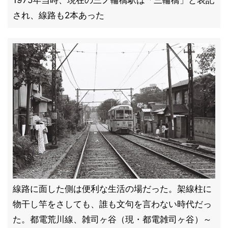
1975年当時、現在の三ノ輪橋駅は「三輪橋」と表記
され、線路も2本あった
線路に面した側は便利な生活の場だった。架線柱に
物干し竿をさしても、誰も文句を言わない時代だっ
た。都電荒川線、雑司ヶ谷（現・都電雑司ヶ谷）～