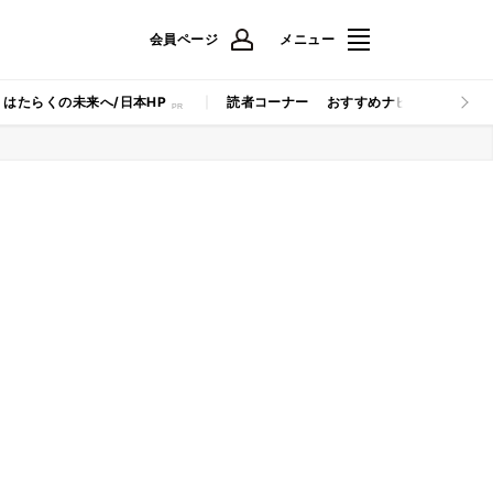
会員ページ
メニュー
はたらくの未来へ/日本HP
読者コーナー
おすすめナビ
マイナビB