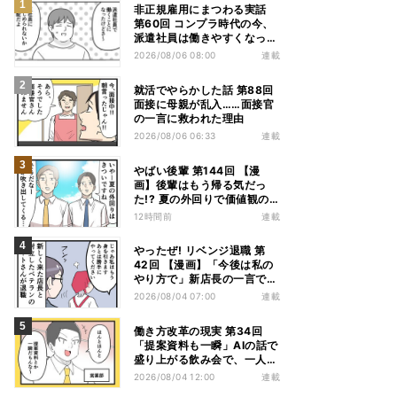
非正規雇用にまつわる実話
第60回 コンプラ時代の今、
派遣社員は働きやすくなっ
た?
2026/08/06 08:00
連載
就活でやらかした話 第88回
面接に母親が乱入……面接官
の一言に救われた理由
2026/08/06 06:33
連載
やばい後輩 第144回 【漫
画】後輩はもう帰る気だっ
た!? 夏の外回りで価値観の
違いを実感
12時間前
連載
やったぜ! リベンジ退職 第
42回 【漫画】「今後は私の
やり方で」新店長の一言でベ
テラン退職→崩壊した現場
2026/08/04 07:00
連載
働き方改革の現実 第34回
「提案資料も一瞬」AIの話で
盛り上がる飲み会で、一人だ
け笑えなかった理由
2026/08/04 12:00
連載