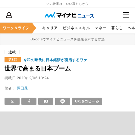
いい仕事は、いい暮らしから
ワーク＆ライフ
キャリア
ビジネススキル
マネー
暮らし
ヘ
Googleでマイナビニュースを優先表示する方法
連載
令和の時代に日本経済が復活するワケ
第5回
世界で高まる日本ブーム
掲載日
2019/12/06 10:24
著者：
岡田晃
URLをコピー