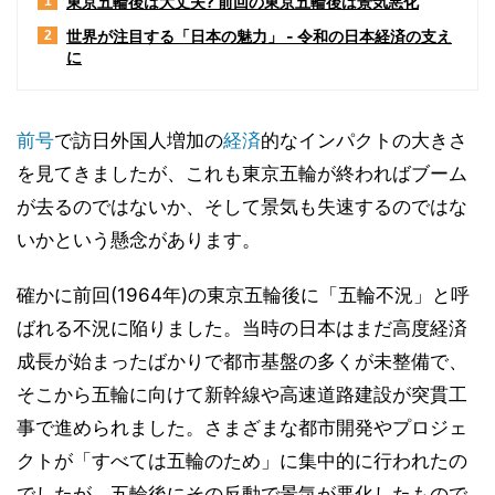
東京五輪後は大丈夫? 前回の東京五輪後は景気悪化
1
世界が注目する「日本の魅力」 - 令和の日本経済の支え
2
に
前号
で訪日外国人増加の
経済
的なインパクトの大きさ
を見てきましたが、これも東京五輪が終わればブーム
が去るのではないか、そして景気も失速するのではな
いかという懸念があります。
確かに前回(1964年)の東京五輪後に「五輪不況」と呼
ばれる不況に陥りました。当時の日本はまだ高度経済
成長が始まったばかりで都市基盤の多くが未整備で、
そこから五輪に向けて新幹線や高速道路建設が突貫工
事で進められました。さまざまな都市開発やプロジェ
クトが「すべては五輪のため」に集中的に行われたの
でしたが、五輪後にその反動で景気が悪化したもので