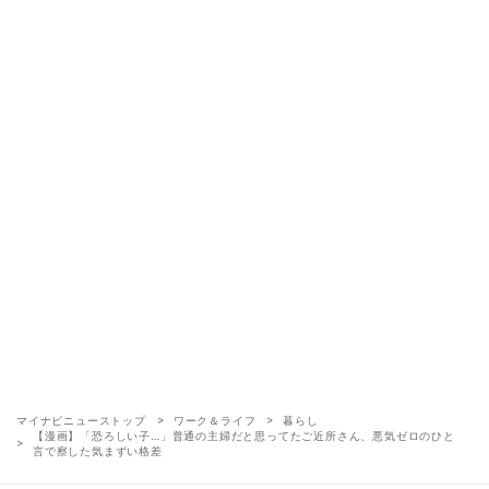
マイナビニューストップ
ワーク＆ライフ
暮らし
【漫画】「恐ろしい子…」普通の主婦だと思ってたご近所さん、悪気ゼロのひと
言で察した気まずい格差