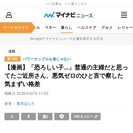
いい仕事は、いい暮らしから
ャリア
ワーク＆ライフ
ビジネススキル
マネー
暮らし
ヘルスケア
グルメ
レジャー
Googleでマイナビニュースを優先表示する方法
連載
パワーカップルも楽じゃない
第14回
【漫画】「恐ろしい子…」普通の主婦だと思っ
てたご近所さん、悪気ゼロのひと言で察した
気まずい格差
掲載日
2026/06/13 11:03
著者：
青木ぼんろ
URLをコピー