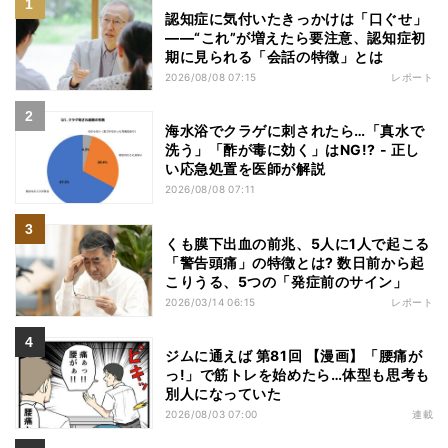
認知症に気付いたきっかけは「口ぐせ」
――“これ”が増えたら要注意、認知症初
期に見られる「会話の特徴」とは
2026/08/08 07:15
レポート
海水浴でクラゲに刺されたら…「真水で
洗う」「酢が毒に効く」はNG!? - 正し
い応急処置を医師が解説
2026/08/08 07:11
くも膜下出血の前兆、5人に1人で起こる
「警告頭痛」の特徴とは? 数日前から起
こりうる、5つの「発症前のサイン」
2026/03/14 06:15
レポート
ジムに通えば 第81回 【漫画】「腰痛が
っ!」で筋トレを始めたら…体型も思考も
別人になっていた
2026/08/03 07:00
連載