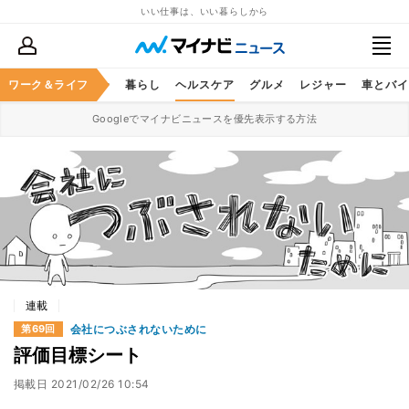
いい仕事は、いい暮らしから
ジネススキル
ワーク＆ライフ
マネー
暮らし
ヘルスケア
グルメ
レジャー
車とバイ
Googleでマイナビニュースを優先表示する方法
連載
会社につぶされないために
第69回
評価目標シート
掲載日
2021/02/26 10:54