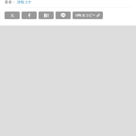
著者：
汐街コナ
URLをコピー