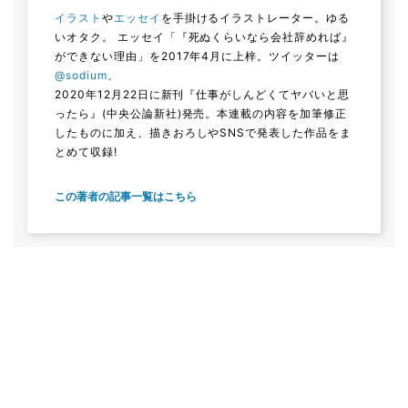
イラスト
や
エッセイ
を手掛けるイラストレーター。ゆる
いオタク。 エッセイ「『死ぬくらいなら会社辞めれば』
ができない理由」を2017年4月に上梓。ツイッターは
@sodium。
2020年12月22日に新刊『仕事がしんどくてヤバいと思
ったら』(中央公論新社)発売。本連載の内容を加筆修正
したものに加え、描きおろしやSNSで発表した作品をま
とめて収録!
この著者の記事一覧はこちら