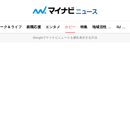
ワーク＆ライフ
就職応援
エンタメ
ホビー
特集
地域活性
IIJ
Googleでマイナビニュースを優先表示する方法