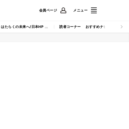
会員ページ
メニュー
はたらくの未来へ/日本HP
読者コーナー
おすすめナビ
マイナビB