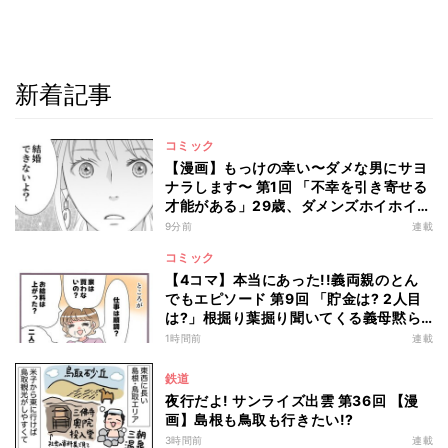
新着記事
コミック
【漫画】もっけの幸い〜ダメな男にサヨ
ナラします〜 第1回 「不幸を引き寄せる
才能がある」29歳、ダメンズホイホイを
卒業した私のはずが…
9分前
連載
コミック
【4コマ】本当にあった!!義両親のとん
でもエピソード 第9回 「貯金は? 2人目
は?」根掘り葉掘り聞いてくる義母黙ら
せた一言
1時間前
連載
鉄道
夜行だよ! サンライズ出雲 第36回 【漫
画】島根も鳥取も行きたい!?
3時間前
連載