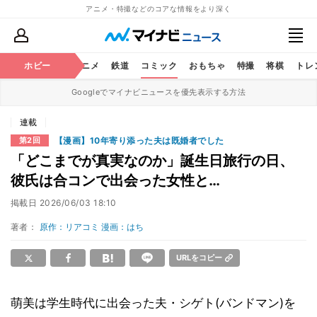
アニメ・特撮などのコアな情報をより深く
ホビー
アニメ
鉄道
コミック
おもちゃ
特撮
将棋
トレ
Googleでマイナビニュースを優先表示する方法
連載
【漫画】10年寄り添った夫は既婚者でした
第2回
「どこまでが真実なのか」誕生日旅行の日、
彼氏は合コンで出会った女性と…
掲載日
2026/06/03 18:10
著者：
原作：リアコミ 漫画：はち
URLをコピー
萌美は学生時代に出会った夫・シゲト(バンドマン)を