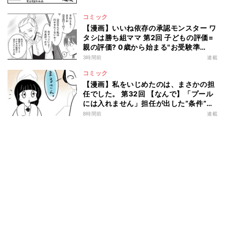
コミック
【漫画】いいね依存の承認モンスター ワ
タシは勝ち組ママ 第2回 子どもの評価=
親の評価? 0歳から始まる"お受験準
備"とは…
3時間前
連載
コミック
【漫画】私をいじめたのは、まさかの担
任でした。 第32回 【なんで】「プール
には入れません」担任が出した“条件”と
は?
8時間前
連載