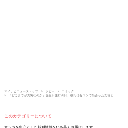
マイナビニューストップ
ホビー
コミック
「どこまでが真実なのか」誕生日旅行の日、彼氏は合コンで出会った女性と…
このカテゴリーについて
マンガを中心とした新刊情報をいち早くお届けします。