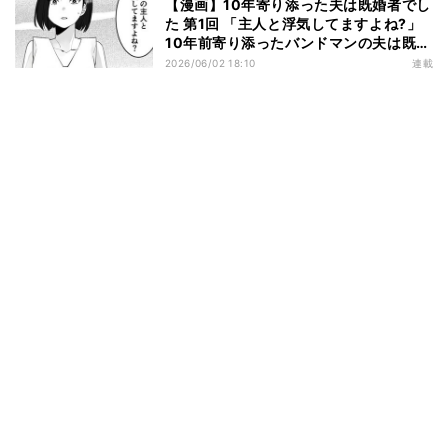
【漫画】10年寄り添った夫は既婚者でし
た 第1回 「主人と浮気してますよね?」
10年前寄り添ったバンドマンの夫は既婚
者だった!?
2026/06/02 18:10
連載