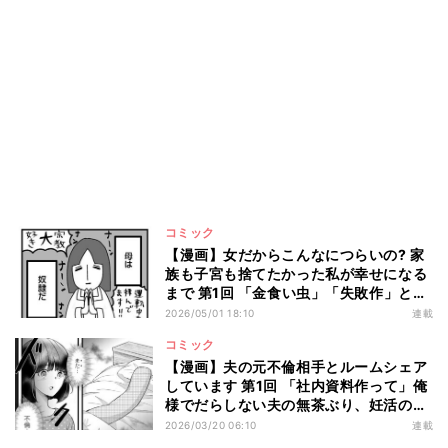
コミック
【漫画】女だからこんなにつらいの? 家
族も子宮も捨てたかった私が幸せになる
まで 第1回 「金食い虫」「失敗作」と言
われ…理不尽な父と奴隷の母、これが私
2026/05/01 18:10
連載
の両親
コミック
【漫画】夫の元不倫相手とルームシェア
しています 第1回 「社内資料作って」俺
様でだらしない夫の無茶ぶり、妊活のた
めに断れない…
2026/03/20 06:10
連載