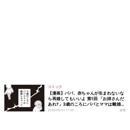
コミック
【漫画】パパ、赤ちゃんが生まれないな
ら再婚してもいいよ 第1回 「お姉さんだ
あれ?」3歳のころにパパとママは離婚、
ある日家に来たのは…
2026/05/01 11:30
連載