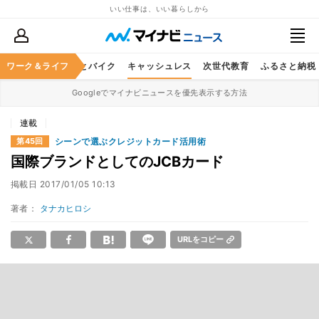
いい仕事は、いい暮らしから
ルメ
ワーク＆ライフ
レジャー
車とバイク
キャッシュレス
次世代教育
ふるさと納税
Googleでマイナビニュースを優先表示する方法
連載
シーンで選ぶクレジットカード活用術
第45回
国際ブランドとしてのJCBカード
掲載日
2017/01/05 10:13
著者：
タナカヒロシ
URLをコピー