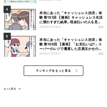
本当にあった「キャッシュレス決済」体
験 第151回 【漫画】キャッシュレス生活
に慣れすぎた結果…現金払いの人を見る
と「理由」を推理してしまう
2026/07/22 06:11
連載
本当にあった「キャッシュレス決済」体
験 第150回 【漫画】「お支払いは?」ス
ーパーのレジで遭遇した店員泣かせの行
動とは……
2026/07/15 06:11
連載
ランキングをもっと見る
もっと見る