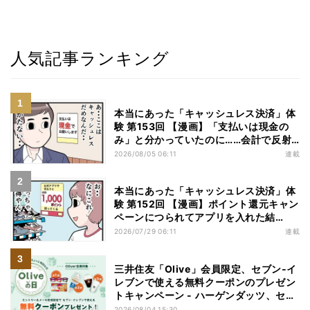
人気記事ランキング
本当にあった「キャッシュレス決済」体
験 第153回 【漫画】「支払いは現金の
み」と分かっていたのに……会計で反射
的に出してしまったものは
2026/08/05 06:11
連載
本当にあった「キャッシュレス決済」体
験 第152回 【漫画】ポイント還元キャン
ペーンにつられてアプリを入れた結
果……お得を逃したまさかの理由
2026/07/29 06:11
連載
三井住友「Olive」会員限定、セブン‐イ
レブンで使える無料クーポンのプレゼン
トキャンペーン - ハーゲンダッツ、セブ
ンカフェなどが無料に
2026/08/04 15:30