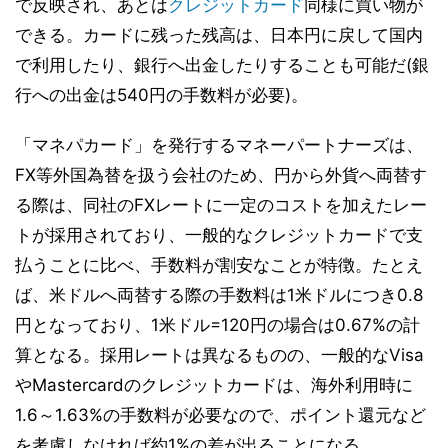
で反映され、あとは
クレジットカード
同様に買い物が
できる。カードに残った残高は、日本円に戻して国内
で利用したり、銀行へ出金したりすることも可能だ(銀
行への出金は540円の手数料が必要)。
「マネパカード」を発行するマネーパートナーズは、
FX等外国為替を扱う会社のため、円から外貨へ両替す
る際は、同社のFXレートに一定のコストを加えたレー
トが採用されており、一般的なクレジットカードで支
払うことに比べ、手数料が割安なことが特徴。たとえ
ば、米ドルへ両替する際の手数料は1米ドルにつき0.8
円となっており、1米ドル=120円の場合は0.67%の計
算となる。採用レートは異なるものの、一般的なVisa
やMastercardのクレジットカードは、海外利用時に
1.6～1.63%の手数料が必要なので、ポイント還元など
を考慮しなければ約1%の差が出ることになる。