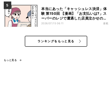
本当にあった「キャッシュレス決済」体
験 第150回 【漫画】「お支払いは?」ス
ーパーのレジで遭遇した店員泣かせの行
動とは……
2026/07/15 06:11
連載
ランキングをもっと見る
もっと見る