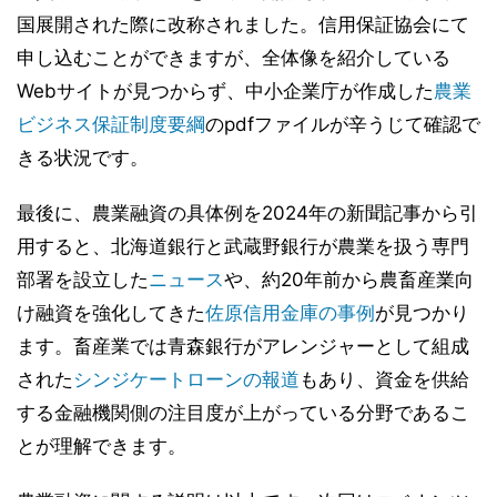
国展開された際に改称されました。信用保証協会にて
申し込むことができますが、全体像を紹介している
Webサイトが見つからず、中小企業庁が作成した
農業
ビジネス保証制度要綱
のpdfファイルが辛うじて確認で
きる状況です。
最後に、農業融資の具体例を2024年の新聞記事から引
用すると、北海道銀行と武蔵野銀行が農業を扱う専門
部署を設立した
ニュース
や、約20年前から農畜産業向
け融資を強化してきた
佐原信用金庫の事例
が見つかり
ます。畜産業では青森銀行がアレンジャーとして組成
された
シンジケートローンの報道
もあり、資金を供給
する金融機関側の注目度が上がっている分野であるこ
とが理解できます。