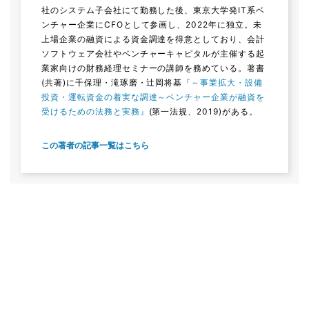
社のシステム子会社にて勤務した後、東京大学発IT系ベ
ンチャー企業にCFOとして参画し、2022年に独立。未
上場企業の融資による資金調達を得意としており、会計
ソフトウェア会社やベンチャーキャピタルが主催する起
業家向けの財務経理セミナーの講師を務めている。著書
(共著)に千保理・滝琢磨・辻岡将基
『～事業拡大・設備
投資・運転資金の着実な調達～ベンチャー企業が融資を
受けるための法務と実務』
(第一法規、2019)がある。
この著者の記事一覧はこちら