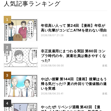
人気記事ランキング
年収高い人って 第24回 【漫画】年収が
高い先輩がコンビニATMを使わない理由
2026/08/07 21:28
連載
非正規雇用にまつわる実話 第60回 コン
プラ時代の今、派遣社員は働きやすくな
った?
2026/08/06 08:00
連載
やばい後輩 第144回 【漫画】後輩はもう
帰る気だった!? 夏の外回りで価値観の違
いを実感
2026/08/06 20:41
連載
やったぜ! リベンジ退職 第42回 【漫