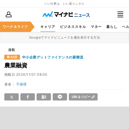
いい仕事は、いい暮らしから
ワーク＆ライフ
キャリア
ビジネススキル
マネー
暮らし
ヘ
Googleでマイナビニュースを優先表示する方法
連載
中小企業デットファイナンスの新潮流
第32回
農業融資
掲載日
2024/11/01 08:00
著者：
千保理
URLをコピー