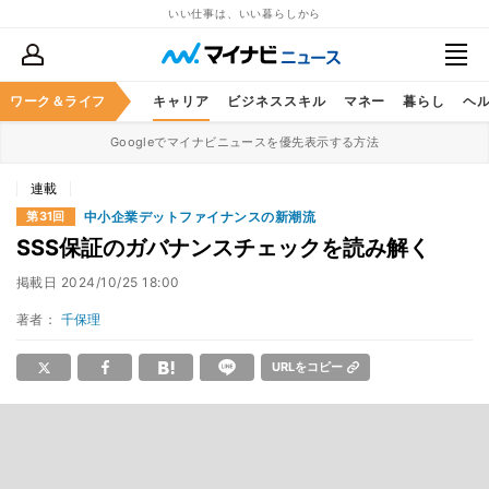
いい仕事は、いい暮らしから
ワーク＆ライフ
キャリア
ビジネススキル
マネー
暮らし
ヘ
Googleでマイナビニュースを優先表示する方法
連載
中小企業デットファイナンスの新潮流
第31回
SSS保証のガバナンスチェックを読み解く
掲載日
2024/10/25 18:00
著者：
千保理
URLをコピー