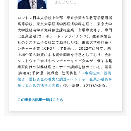
せんぼただし
ロンドン日本人学校中学部、東京学芸大学教育学部附属
高等学校、東京大学経済学部経済学科を経て、東京大学
大学院経済学研究科修士課程企業・市場専攻修了。専門
は企業金融(コーポレート・ファイナンス)。生命保険会
社のシステム子会社にて勤務した後、東京大学発IT系ベ
ンチャー企業にCFOとして参画し、2022年に独立。未
上場企業の融資による資金調達を得意としており、会計
ソフトウェア会社やベンチャーキャピタルが主催する起
業家向けの財務経理セミナーの講師を務めている。著書
(共著)に千保理・滝琢磨・辻岡将基
『～事業拡大・設備
投資・運転資金の着実な調達～ベンチャー企業が融資を
受けるための法務と実務』
(第一法規、2019)がある。
この著者の記事一覧はこちら