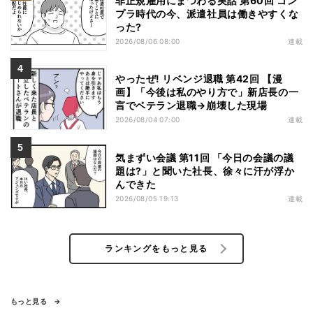
非正規雇用にまつわる実話 第60回 コン
プラ時代の今、派遣社員は働きやすくな
った?
2026/08/06 08:00
連載
やったぜ! リベンジ退職 第42回 【漫
画】「今後は私のやり方で」新店長の一
言でベテラン退職→崩壊した現場
2026/08/04 07:00
連載
気まずい会議 第11回 「今日の会議の議
題は?」と聞いた社長、徐々に汗が浮か
んできた
2026/08/05 19:13
連載
ランキングをもっと見る
もっと見る