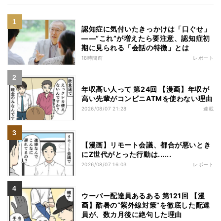
認知症に気付いたきっかけは「口ぐせ」
――“これ”が増えたら要注意、認知症初
期に見られる「会話の特徴」とは
18時間前
レポート
年収高い人って 第24回 【漫画】年収が
高い先輩がコンビニATMを使わない理由
2026/08/07 21:28
連載
【漫画】リモート会議、都合が悪いとき
にZ世代がとった行動は......
2026/08/07 16:03
レポート
ウーバー配達員あるある 第121回 【漫
画】酷暑の“紫外線対策”を徹底した配達
員が、数カ月後に絶句した理由