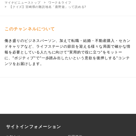
マイナビニューストップ
ワーク＆ライフ
【クイズ】宮崎県の難読地名「鹿野遊」って読める?
このチャンネルについて
働き盛りのビジネスパーソン、加えて転職・結婚・不動産購入・セカン
ドキャリアなど、ライフステージの節目を迎える様々な局面で確かな情
報を必要としている人たちに向けて"実用的で役に立つ"をモットー
に、"ポジティブ"で"一歩踏み出したいという意欲を後押しする"コンテ
ンツをお届けします。
サイトインフォメーション