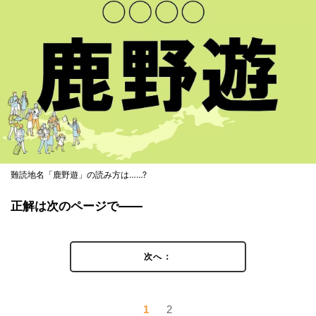
難読地名「鹿野遊」の読み方は……?
正解は次のページで――
次へ：
1
2