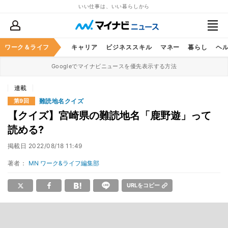
いい仕事は、いい暮らしから
ワーク＆ライフ
キャリア
ビジネススキル
マネー
暮らし
ヘ
Googleでマイナビニュースを優先表示する方法
連載
難読地名クイズ
第9回
【クイズ】宮崎県の難読地名「鹿野遊」って
読める?
掲載日
2022/08/18 11:49
著者：
MN ワーク&ライフ編集部
URLをコピー