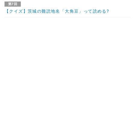
第7回
【クイズ】茨城の難読地名「大角豆」って読める?