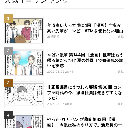
人気記事ランキング
年収高い人って 第24回 【漫画】年収が
高い先輩がコンビニATMを使わない理由
21時間前
連載
やばい後輩 第144回 【漫画】後輩はもう
帰る気だった!? 夏の外回りで価値観の違
いを実感
2026/08/06 20:41
連載
非正規雇用にまつわる実話 第60回 コン
プラ時代の今、派遣社員は働きやすくな
った?
2026/08/06 08:00
連載
やったぜ! リベンジ退職 第42回 【漫
画】「今後は私のやり方で」新店長の一