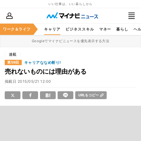
いい仕事は、いい暮らしから
ワーク＆ライフ
キャリア
ビジネススキル
マネー
暮らし
ヘ
Googleでマイナビニュースを優先表示する方法
連載
キャリアななめ斬り!
第59回
売れないものには理由がある
掲載日
2015/05/21 12:00
URLをコピー