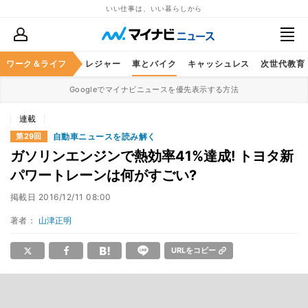
いい仕事は、いい暮らしから
ヘルスケア
ワーク＆ライフ
グルメ
レジャー
車とバイク
キャッシュレス
次世代教育
Googleでマイナビニュースを優先表示する方法
連載
自動車ニュースを読み解く
第29回
ガソリンエンジンで熱効率41%達成! トヨタ新
パワートレーンは何がすごい?
掲載日
2016/12/11 08:00
著者：
山津正明
URLをコピー