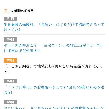
この連載の前後回
第7回
生命保険の保険料、「年払い」にするだけで節約できるって
知ってた?
第6回
ボーナスの時期こそ! 「住宅ローン」の"繰上返済"は、早け
れば早いほど効果大!!
第5回
『ふるさと納税』で地域貢献&美味しい特産品をお得にゲッ
ト!
第4回
「インフレ時代」の貯蓄術--少しでも"金利"の高いものを選
ぼう!
第3回
おじいちゃん、おばあちゃんから子どもの教育費をもらって