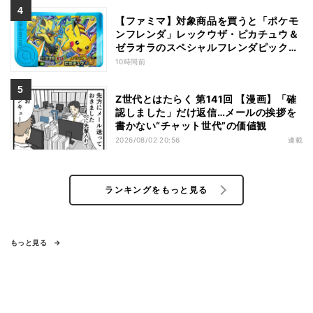
【ファミマ】対象商品を買うと「ポケモ
ンフレンダ」レックウザ・ピカチュウ＆
ゼラオラのスペシャルフレンダピックが
もらえるキャンペーン
10時間前
Z世代とはたらく 第141回 【漫画】「確
認しました」だけ返信…メールの挨拶を
書かない“チャット世代”の価値観
2026/08/02 20:56
連載
ランキングをもっと見る
もっと見る