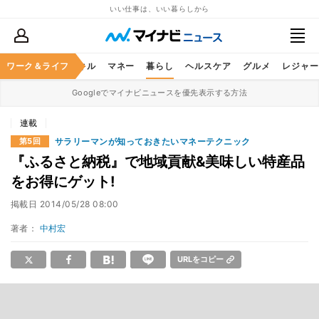
いい仕事は、いい暮らしから
ャリア
ワーク＆ライフ
ビジネススキル
マネー
暮らし
ヘルスケア
グルメ
レジャー
Googleでマイナビニュースを優先表示する方法
連載
サラリーマンが知っておきたいマネーテクニック
第5回
『ふるさと納税』で地域貢献&美味しい特産品
をお得にゲット!
掲載日
2014/05/28 08:00
著者：
中村宏
URLをコピー