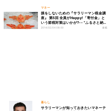
マネー
損をしないための『サラリーマン税金講
座』 第5回 全員がHappy!「寄付金」と
いう節税対策はいかが?-- "ふるさと納
税"大ブーム!
2014/02/04 08:00
連載
暮らし
サラリーマンが知っておきたいマネーテ