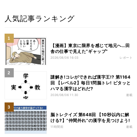
人気記事ランキング
【漫画】東京に限界を感じて地元へ…田
舎の仕事で見えた“ギャップ”
2026/08/06 16:03
レポート
謎解き!コレができれば漢字王!? 第1164
回 【レベル2】毎日1問脳トレ! ピタッと
ハマる漢字はどれだ?
2026/08/06 11:30
連載
脳トレクイズ 第648回 【10秒以内に解
ける?】“仲間外れ”の漢字を見つけよう!
11時間前
連載