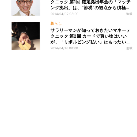
クニック 第1回 確定拠出年金の「マッチ
ング拠出」は、"節税"の観点から積極的
にやる!
2014/04/02 08:00
連載
暮らし
サラリーマンが知っておきたいマネーテ
クニック 第2回 カードで買い物はいい
が、「リボルビング払い」はもったいな
い。
2014/04/16 08:00
連載