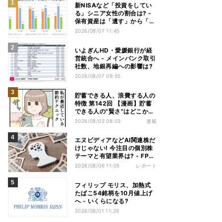
新NISAなど「投資をしてい
る」シニア女性の割合は? -
保有資産は「遺す」から「使
い切る」へ価値観がシフトか
2026/08/07 11:45
いよぎんHD・愛媛銀行が経
営統合へ - メインバンク取引
社数、地銀再編への影響は?
2026/08/07 09:55
貯蓄できる人、浪費する人の
特徴 第142回 【漫画】貯蓄
できる人の"賢さ"はどこか
ら? スーパーでの意外な習慣
2026/08/02 08:03
連載
エヌビディアなどAI関連株だ
けじゃない! 今注目の個別株
テーマと有望業界は? - FP解
説
2026/08/06 11:05
レポート
フィリップ モリス、加熱式
たばこ54銘柄を10月値上げ
へ - いくらになる?
2026/08/01 11:29