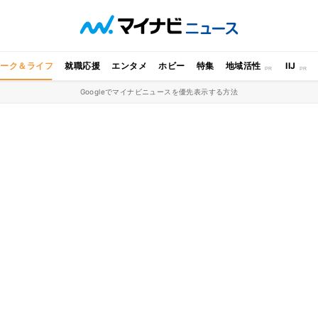
ワーク＆ライフ
就職応援
エンタメ
ホビー
特集
地域活性
IIJ
Googleでマイナビニュースを優先表示する方法