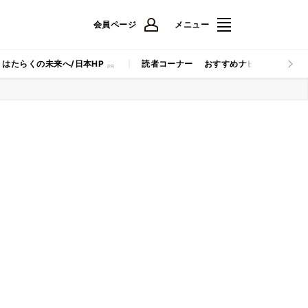
会員ページ
メニュー
はたらくの未来へ/日本HP
読者コーナー
おすすめナビ
マイナビB