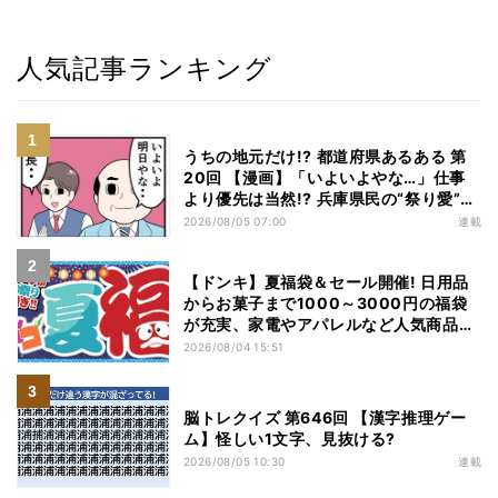
人気記事ランキング
うちの地元だけ!? 都道府県あるある 第
20回 【漫画】「いよいよやな…」仕事
より優先は当然!? 兵庫県民の“祭り愛”が
熱すぎた
2026/08/05 07:00
連載
【ドンキ】夏福袋＆セール開催! 日用品
からお菓子まで1000～3000円の福袋
が充実、家電やアパレルなど人気商品も
特価
2026/08/04 15:51
脳トレクイズ 第646回 【漢字推理ゲー
ム】怪しい1文字、見抜ける?
2026/08/05 10:30
連載