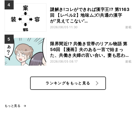
謎解き!コレができれば漢字王!? 第1163
回 【レベル2】地味ムズ!共通の漢字
が“見えてこない”…
2026/08/05 11:30
連載
限界間近!? 共働き世帯のリアル物語 第
56回 【漫画】夫のある一言で始まっ
た、共働き夫婦の言い合い。妻も思わ
ず…
2026/08/05 08:17
連載
ランキングをもっと見る
もっと見る