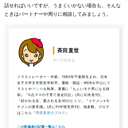
話せればいいですが、うまくいかない場合も。そんな
ときはパートナーや周りに相談してみましょう。
斉田直世
さいだなおよ
イラストレーター・作家。1983年千葉県生まれ。日本
女子大学文学部史学科卒。書籍・雑誌・WEBを中心にイ
ラストや
マンガ
を執筆。著書に『ちょいモテ男になる技
術』『0点ママの子育て迷走日記』(共に幻冬舎刊)、
『好かれる女、愛される女45のヒミツ』『イケメン≠モ
テメンの新常識』(共にPHP研究所刊)、他多数。ブログ
はこちら『
斉田直世のブログ
』
この監修者の記事一覧はこちら