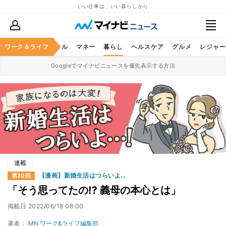
いい仕事は、いい暮らしから
ャリア
ワーク＆ライフ
ビジネススキル
マネー
暮らし
ヘルスケア
グルメ
レジャー
Googleでマイナビニュースを優先表示する方法
連載
【漫画】新婚生活はつらいよ…
第20回
「そう思ってたの⁉ 義母の本心とは」
掲載日
2022/06/18 08:00
著者：
MN ワーク&ライフ編集部