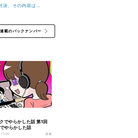
対決、その内容は…
の連載のバックナンバー
クでやらかした話 第1回
議でやらかした話
 11:00
連載