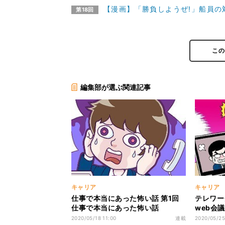
【漫画】「勝負しようぜ!」船員の
第18回
こ
編集部が選ぶ関連記事
キャリア
キャリア
仕事で本当にあった怖い話 第1回
テレワー
仕事で本当にあった怖い話
web会
2020/05/18 11:00
連載
2020/05/25