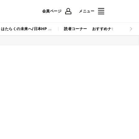
会員ページ
メニュー
はたらくの未来へ/日本HP
読者コーナー
おすすめナビ
マイナビB