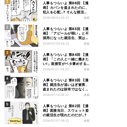
人事もつらいよ 第86回 【漫
画】カバンを盗まれたのに、
犯人を心配…? そんな就活生
に面接官は…
2026/08/04 06:22
連載
人事もつらいよ 第85回 【漫
画】「アピールが弱い」と不
採用になった就活生、実は別
の理由があって…
2026/07/28 06:22
連載
人事もつらいよ 第84回 【漫
画】「この人と一緒に働きた
い!」面接官がベタ褒めする
就活生の強みとは
2026/07/21 06:22
連載
人事もつらいよ 第83回 【漫
画】就活生が追いはぎ被害、
盗まれたのは財布ではなく…
2026/07/14 06:22
連載
人事もつらいよ 第82回 【漫
画】面接当日、スウェット姿
の就活生が現れたのだが…?
2026/07/07 06:22
連載