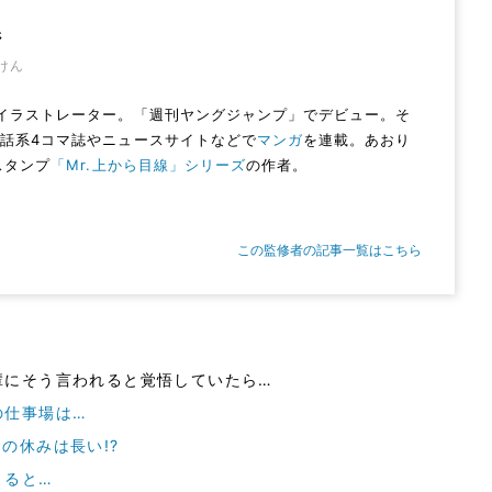
県
けん
イラストレーター。「週刊ヤングジャンプ」でデビュー。そ
話系4コマ誌やニュースサイトなどで
マンガ
を連載。あおり
Eスタンプ
「Mr.上から目線」シリーズ
の作者。
この監修者の記事一覧はこちら
輩にそう言われると覚悟していたら…
の仕事場は…
の休みは長い!?
くると…