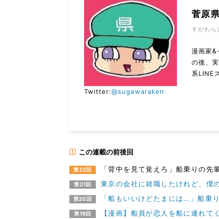
菅原
すがわら
漫画家&
の後、実
系LIN
Twitter:
@sugawaraken
この連載の前後回
「背中を見て覚えろ」船乗りの先
第22回
東京の会社に就職したけれど、僕
第21回
「船もいいけどたまには…」船乗り
第20回
【漫画】船員が恋人を船に連れて
第19回