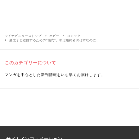
マイナビニューストップ
ホビー
コミック
皇太子と結婚するための"儀式"、私は婚約者のはずなのに…
このカテゴリーについて
マンガを中心とした新刊情報をいち早くお届けします。
サイトインフォメーション