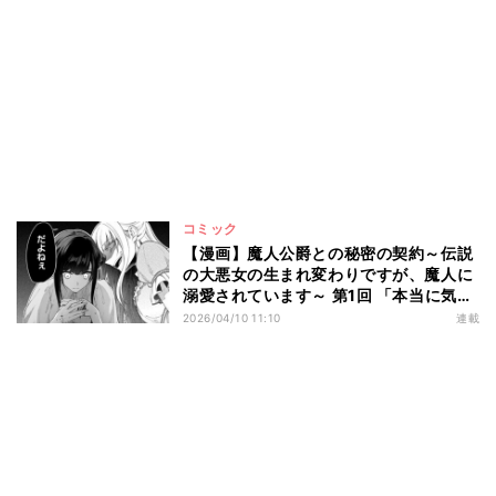
コミック
【漫画】魔人公爵との秘密の契約～伝説
の大悪女の生まれ変わりですが、魔人に
溺愛されています～ 第1回 「本当に気味
悪い」聖痕を持つ双子、妹は聖女の生ま
2026/04/10 11:10
連載
れ変わり、姉の私は…