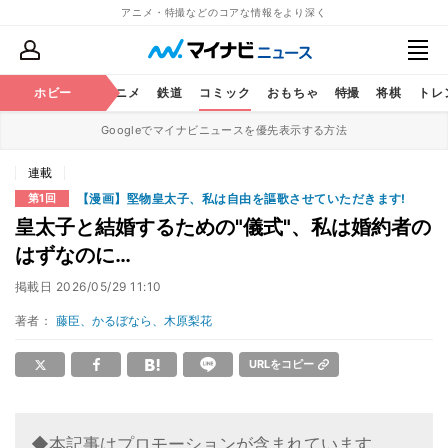
アニメ・特撮などのコアな情報をより深く
ホビー
アニメ
鉄道
コミック
おもちゃ
特撮
将棋
トレ
Googleでマイナビニュースを優先表示する方法
連載
【漫画】堅物皇太子、私は自由を謳歌させていただきます!
第1回
皇太子と結婚するための"儀式"、私は婚約者の
はずなのに…
掲載日
2026/05/29 11:10
著者：
藤臣、かるぼなら、木原梨花
URLをコピー
◆本記事はプロモーションが含まれています。