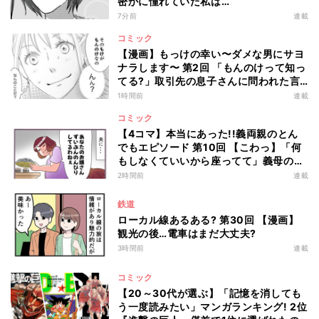
密かに憧れていた私は…
7分前
連載
コミック
【漫画】もっけの幸い〜ダメな男にサヨ
ナラします〜 第2回 「もんのけって知っ
てる?」取引先の息子さんに問われた言
葉は…
1時間前
連載
コミック
【4コマ】本当にあった!!義両親のとん
でもエピソード 第10回 【こわっ】「何
もしなくていいから座ってて」義母の言
葉を真に受けた結果…
2時間前
連載
鉄道
ローカル線あるある? 第30回 【漫画】
観光の後…電車はまだ大丈夫?
3時間前
連載
コミック
【20～30代が選ぶ】「記憶を消しても
う一度読みたい」マンガランキング! 2位