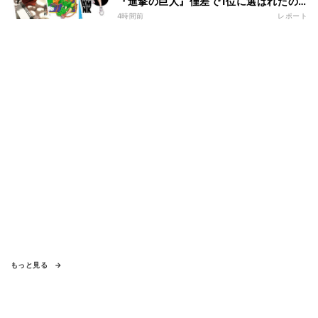
『進撃の巨人』僅差で1位に選ばれたの
は?
4時間前
レポート
もっと見る