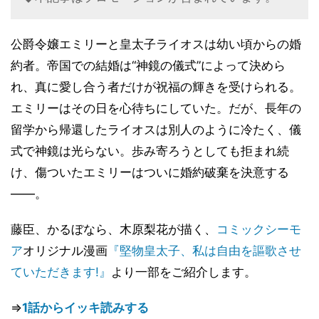
公爵令嬢エミリーと皇太子ライオスは幼い頃からの婚
約者。帝国での結婚は“神鏡の儀式”によって決めら
れ、真に愛し合う者だけが祝福の輝きを受けられる。
エミリーはその日を心待ちにしていた。だが、長年の
留学から帰還したライオスは別人のように冷たく、儀
式で神鏡は光らない。歩み寄ろうとしても拒まれ続
け、傷ついたエミリーはついに婚約破棄を決意する
――。
藤臣、かるぼなら、木原梨花が描く、
コミックシーモ
ア
オリジナル漫画
『堅物皇太子、私は自由を謳歌させ
ていただきます!』
より一部をご紹介します。
⇒
1話からイッキ読みする