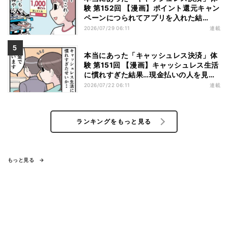
験 第152回 【漫画】ポイント還元キャン
ペーンにつられてアプリを入れた結
果……お得を逃したまさかの理由
2026/07/29 06:11
連載
本当にあった「キャッシュレス決済」体
験 第151回 【漫画】キャッシュレス生活
に慣れすぎた結果…現金払いの人を見る
と「理由」を推理してしまう
2026/07/22 06:11
連載
ランキングをもっと見る
もっと見る