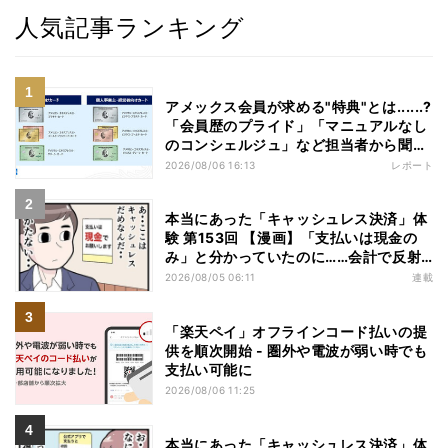
人気記事ランキング
アメックス会員が求める"特典"とは......?
「会員歴のプライド」「マニュアルなし
のコンシェルジュ」など担当者から聞い
た"裏話"も
2026/08/06 16:13
レポート
本当にあった「キャッシュレス決済」体
験 第153回 【漫画】「支払いは現金の
み」と分かっていたのに……会計で反射
的に出してしまったものは
2026/08/05 06:11
連載
「楽天ペイ」オフラインコード払いの提
供を順次開始 - 圏外や電波が弱い時でも
支払い可能に
2026/08/06 11:25
本当にあった「キャッシュレス決済」体