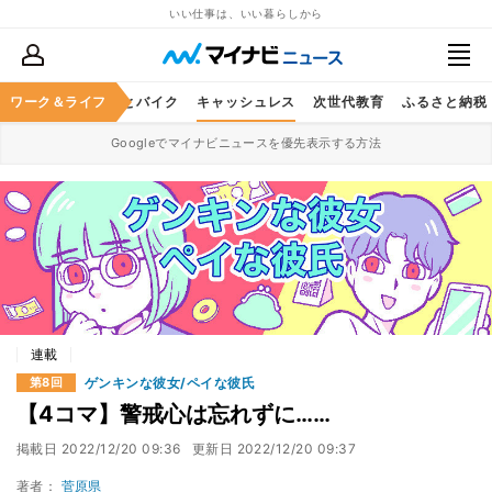
いい仕事は、いい暮らしから
ルメ
ワーク＆ライフ
レジャー
車とバイク
キャッシュレス
次世代教育
ふるさと納税
Googleでマイナビニュースを優先表示する方法
連載
ゲンキンな彼女/ペイな彼氏
第8回
【4コマ】警戒心は忘れずに……
掲載日
2022/12/20 09:36
更新日
2022/12/20 09:37
著者：
菅原県