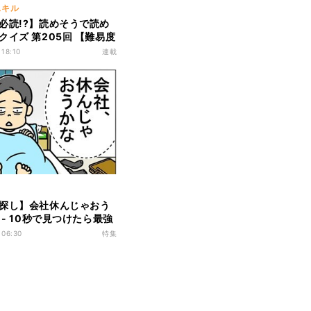
スキル
必読!?】読めそうで読め
クイズ 第205回 【難易度
読むでしょう!? - サラっ
 18:10
連載
らカッコいい!
探し】会社休んじゃおう
 - 10秒で見つけたら最強
間違いだらけの新入社員
 06:30
特集