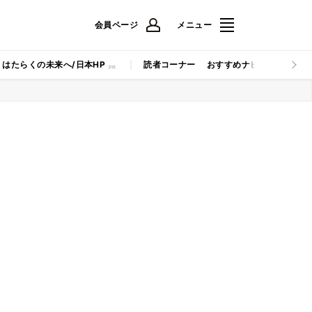
会員ページ
メニュー
はたらくの未来へ/日本HP
読者コーナー
おすすめナビ
マイナビB