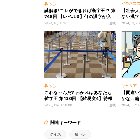
暮らし
ビジネス
謎解き!コレができれば漢字王!? 第
【社会人
746回 【レベル3】何の漢字が入
ない漢字
るでしょう? - ヒントは"面白み"
3】なんと
2024/10/31 10:35
連載
2024/01/26
と読めた
暮らし
キャリア
これな～んだ? わかればあなたも
【間違い
雑学王 第136回 【難易度4】待機
かな… 編
列などに使用される“仕切り”の名
かも! 
2023/11/01 16:00
連載
2024/05/14
前、知ってる?
関連キーワード
クイズ
脳トレ