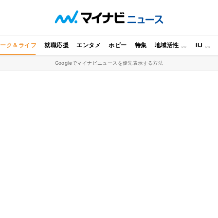
ワーク＆ライフ
就職応援
エンタメ
ホビー
特集
地域活性
IIJ
Googleでマイナビニュースを優先表示する方法