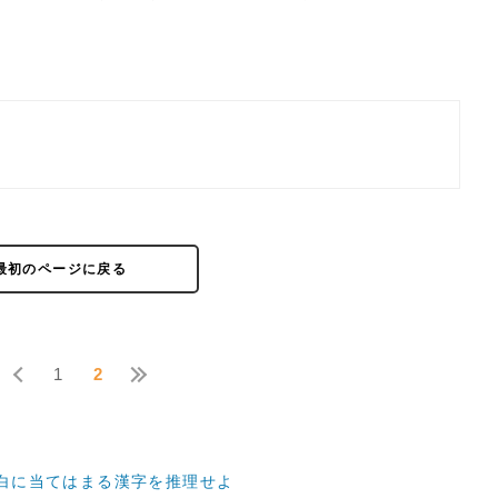
最初のページに戻る
1
2
空白に当てはまる漢字を推理せよ