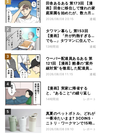
田舎あるある 第173回 【漫
画】田舎に移住して憧れの家
庭菜園を始めたが、数カ月後
の光景に絶句
2026/08/08 20:15
連載
タワマン暮らし 第153回
【漫画】「外が灼熱すぎる…
でも…」タワマンに住んで分
かった夏のメリット
13時間前
連載
ウーバー配達員あるある 第
121回 【漫画】酷暑の“紫外
線対策”を徹底した配達員
が、数カ月後に絶句した理由
2026/08/08 11:15
連載
【漫画】実家に帰省する
と、"あること"の繰り返し
14時間前
レポート
真夏のペットボトル、どれが
一番冷たいまま? 3COINS・
ニトリ・ワークマンで15時間
検証してみた
2026/08/08 09:10
レポート