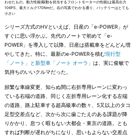
わせたもの。動力性能(駆動を担当するフロントモーターの性能)は最高出力
106PS、最大トルク170Nmだ。右の写真でわかる通り、バッテリーはとても
小さい
シリーズ方式のHVといえば、日産の「e-POWER」が
すぐに思い浮かぶ。先代のノートで初めて「e-
POWER」を導入して以降、日産は搭載車をどんどん増
やしてきた。特に、最新のe-POWERを積む
現行型
「ノート」と新型車「ノート オーラ」
は、実に俊敏で
気持ちのいいクルマだった。
頻繁な車線変更、知らぬ間に右折専用レーンに変わっ
ている右端の道路、同じく左折専用レーン化する左端
の道路、路上駐車する超高級車の数々、5又以上のタコ
足型交差点など、次から次に歯ごたえのある課題が降
りかかり、息つく暇もない大都会・東京の道路。とも
すれば判断が遅れがちになり、思いもよらない交差点