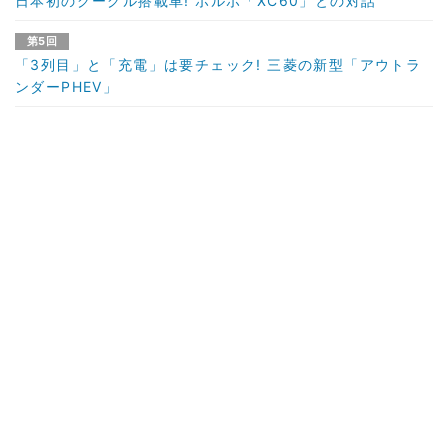
日本初のグーグル搭載車! ボルボ「XC60」との対話
第5回
「3列目」と「充電」は要チェック! 三菱の新型「アウトラ
ンダーPHEV」