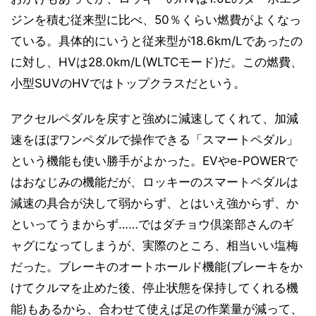
ジンを積む従来型に比べ、50％くらい燃費がよくなっ
ている。具体的にいうと従来型が18.6km/Lであったの
に対し、HVは28.0km/L(WLTCモード)だ。この燃費、
小型SUVのHVではトップクラスだという。
アクセルペダルを戻すと強めに減速してくれて、加減
速をほぼワンペダルで操作できる「スマートペダル」
という機能も使い勝手がよかった。EVやe-POWERで
はおなじみの機能だが、ロッキーのスマートペダルは
減速の具合が決して弱からず、とはいえ強からず、か
といってうまからず……ではダチョウ倶楽部さんのギ
ャグになってしまうが、実際のところ、相当いい塩梅
だった。ブレーキのオートホールド機能(ブレーキをか
けてクルマを止めた後、停止状態を保持してくれる機
能)もあるから、合わせて使えば足の作業量が減って、