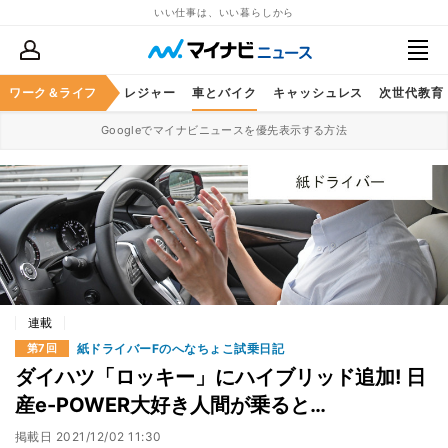
いい仕事は、いい暮らしから
ヘルスケア
ワーク＆ライフ
グルメ
レジャー
車とバイク
キャッシュレス
次世代教育
Googleでマイナビニュースを優先表示する方法
連載
紙ドライバーFのへなちょこ試乗日記
第7回
ダイハツ「ロッキー」にハイブリッド追加! 日
産e-POWER大好き人間が乗ると…
掲載日
2021/12/02 11:30