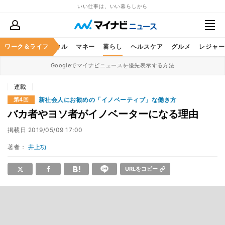
いい仕事は、いい暮らしから
ャリア
ワーク＆ライフ
ビジネススキル
マネー
暮らし
ヘルスケア
グルメ
レジャー
Googleでマイナビニュースを優先表示する方法
連載
新社会人にお勧めの「イノベーティブ」な働き方
第4回
バカ者やヨソ者がイノベーターになる理由
掲載日
2019/05/09 17:00
著者：
井上功
URLをコピー