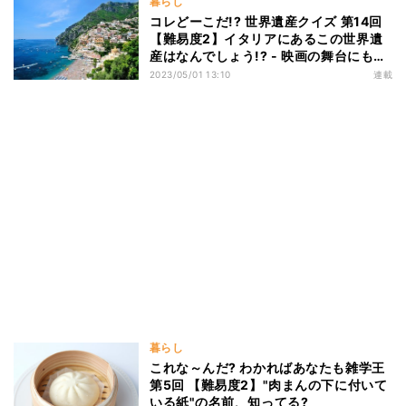
暮らし
コレどーこだ!? 世界遺産クイズ 第14回
【難易度2】イタリアにあるこの世界遺
産はなんでしょう!? - 映画の舞台にもな
る有名な海岸!
2023/05/01 13:10
連載
暮らし
これな～んだ? わかればあなたも雑学王
第5回 【難易度2】"肉まんの下に付いて
いる紙"の名前、知ってる?