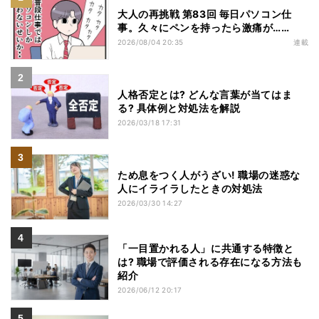
大人の再挑戦 第83回 毎日パソコン仕
事。久々にペンを持ったら激痛が……
2026/08/04 20:35
連載
人格否定とは? どんな言葉が当てはま
る? 具体例と対処法を解説
2026/03/18 17:31
ため息をつく人がうざい! 職場の迷惑な
人にイライラしたときの対処法
2026/03/30 14:27
「一目置かれる人」に共通する特徴と
は? 職場で評価される存在になる方法も
紹介
2026/06/12 20:17