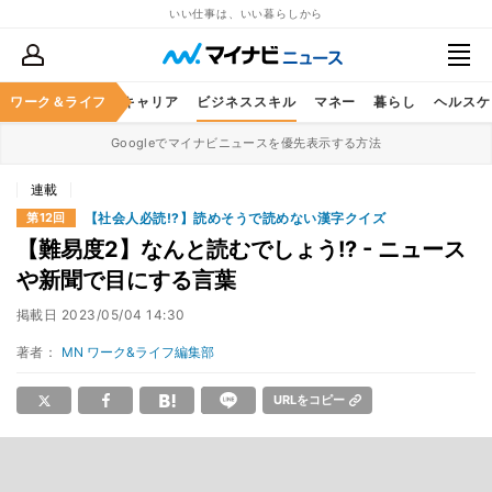
いい仕事は、いい暮らしから
ワーク＆ライフ
キャリア
ビジネススキル
マネー
暮らし
ヘルスケ
Googleでマイナビニュースを優先表示する方法
連載
【社会人必読!?】読めそうで読めない漢字クイズ
第12回
【難易度2】なんと読むでしょう!? - ニュース
や新聞で目にする言葉
掲載日
2023/05/04 14:30
著者：
MN ワーク&ライフ編集部
URLをコピー