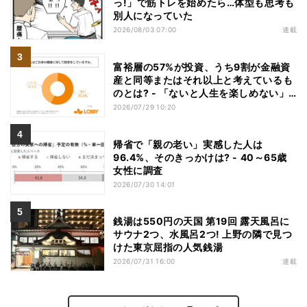
っ!」で筋トレを始めたら…体型も思考も
別人になっていた
2026/08/03 07:00
連載
富裕層の57%が投資、うち9割が金融資
産と同等またはそれ以上と考えているも
のとは? - 「ないと人生を楽しめない」
「人生の幸福度に直結する」「一度失え
2026/07/29 10:20
ばお金で買い戻すことが困難」
帰省で「親の老い」実感した人は
96.4%、そのきっかけは? - 40～65歳
女性に調査
2026/07/30 14:01
銭湯は550円の天国 第19回 露天風呂に
サウナ2つ、水風呂2つ! 上野の隣で見つ
けた東京屈指の人気銭湯
2026/07/31 16:00
連載