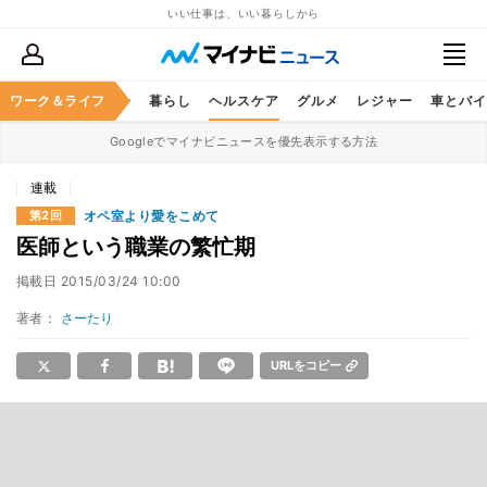
いい仕事は、いい暮らしから
ジネススキル
ワーク＆ライフ
マネー
暮らし
ヘルスケア
グルメ
レジャー
車とバイ
Googleでマイナビニュースを優先表示する方法
連載
オペ室より愛をこめて
第2回
医師という職業の繁忙期
掲載日
2015/03/24 10:00
著者：
さーたり
URLをコピー