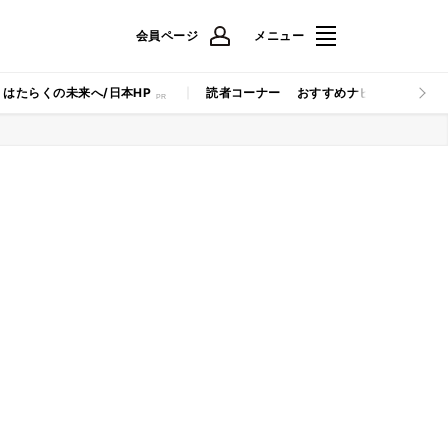
会員ページ
メニュー
はたらくの未来へ/日本HP
読者コーナー
おすすめナビ
マイナビB