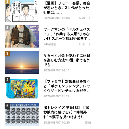
【漫画】リモート会議、都合
が悪いときにZ世代がとった
行動は......
2026/08/07 16:03
レポート
ワークマンの「ペルチェベス
ト」、"作業する人用"じゃな
い!? スポーツ観戦や家事で
の熱中症&冷え対策に――話
24時間前
レポート
題の商品を徹底検証
なるべくお金を使わずに休日
を楽しむ方法20選! 家でも外
でも
2026/08/07 16:10
【ファミマ】対象商品を買う
と「ポケモンフレンダ」レッ
クウザ・ピカチュウ＆ゼラオ
ラのスペシャルフレンダピッ
2026/08/07 11:29
クがもらえるキャンペーン
脳トレクイズ 第648回 【10
秒以内に解ける?】“仲間外
れ”の漢字を見つけよう!
2026/08/07 10:30
連載