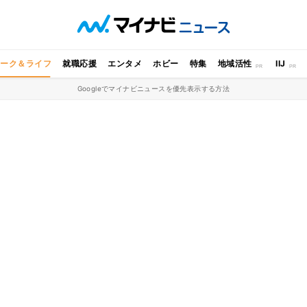
ワーク＆ライフ
就職応援
エンタメ
ホビー
特集
地域活性
IIJ
Googleでマイナビニュースを優先表示する方法