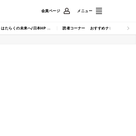
会員ページ
メニュー
はたらくの未来へ/日本HP
読者コーナー
おすすめナビ
マイナビB