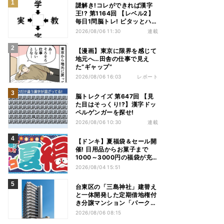
謎解き!コレができれば漢字
王!? 第1164回 【レベル2】
毎日1問脳トレ! ピタッとハマ
る漢字はどれだ?
2026/08/06 11:30
連載
【漫画】東京に限界を感じて
地元へ…田舎の仕事で見え
た“ギャップ”
2026/08/06 16:03
レポート
脳トレクイズ 第647回 【見
た目はそっくり!?】漢字ドッ
ペルゲンガーを探せ!
2026/08/06 10:30
連載
【ドンキ】夏福袋＆セール開
催! 日用品からお菓子まで
1000～3000円の福袋が充
実、家電やアパレルなど人気
2026/08/04 15:51
商品も特価
台東区の「三島神社」建替え
と一体開発した定期借地権付
き分譲マンション「パークホ
ームズ入谷」竣工
2026/08/06 08:15