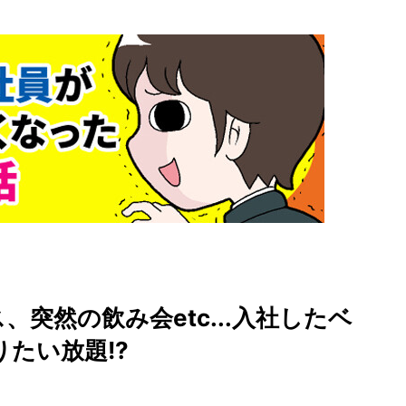
、突然の飲み会etc...入社したベ
たい放題!?