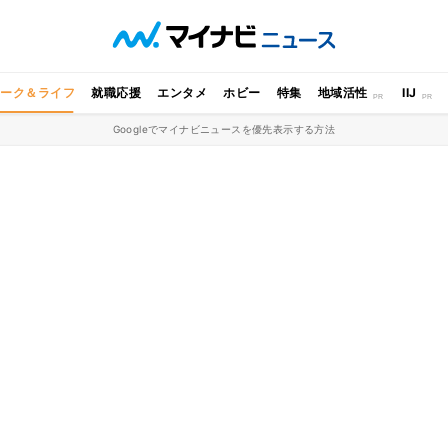
ワーク＆ライフ
就職応援
エンタメ
ホビー
特集
地域活性
IIJ
Googleでマイナビニュースを優先表示する方法