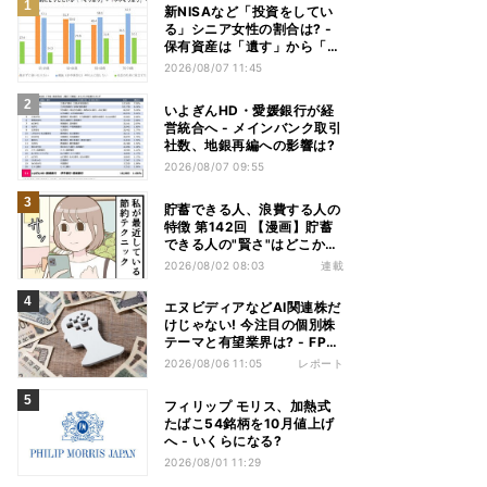
新NISAなど「投資をしてい
る」シニア女性の割合は? -
保有資産は「遺す」から「使
い切る」へ価値観がシフトか
2026/08/07 11:45
いよぎんHD・愛媛銀行が経
営統合へ - メインバンク取引
社数、地銀再編への影響は?
2026/08/07 09:55
貯蓄できる人、浪費する人の
特徴 第142回 【漫画】貯蓄
できる人の"賢さ"はどこか
ら? スーパーでの意外な習慣
2026/08/02 08:03
連載
エヌビディアなどAI関連株だ
けじゃない! 今注目の個別株
テーマと有望業界は? - FP解
説
2026/08/06 11:05
レポート
フィリップ モリス、加熱式
たばこ54銘柄を10月値上げ
へ - いくらになる?
2026/08/01 11:29