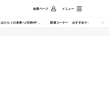
会員ページ
メニュー
はたらくの未来へ/日本HP
読者コーナー
おすすめナビ
マイナビB