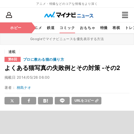
アニメ・特撮などのコアな情報をより深く
ホビー
アニメ
鉄道
コミック
おもちゃ
特撮
将棋
トレ
Googleでマイナビニュースを優先表示する方法
連載
プロに教わる猫の撮り方
第6回
よくある猫写真の失敗例とその対策 -その2
掲載日
2014/05/26 06:00
著者：
桐島ナオ
URLをコピー