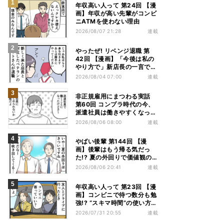
年収高い人って 第24回 【漫
画】年収が高い先輩がコンビ
ニATMを使わない理由
2026/08/07 21:28
連載
やったぜ! リベンジ退職 第
42回 【漫画】「今後は私の
やり方で」新店長の一言でベ
テラン退職→崩壊した現場
2026/08/04 07:00
連載
非正規雇用にまつわる実話
第60回 コンプラ時代の今、
派遣社員は働きやすくなっ
た?
2026/08/06 08:00
連載
やばい後輩 第144回 【漫
画】後輩はもう帰る気だっ
た!? 夏の外回りで価値観の
違いを実感
2026/08/06 20:41
連載
年収高い人って 第23回 【漫
画】コンビニで待つ数分も勉
強!? “スキマ時間”の使い方に
驚いた
2026/07/31 20:55
連載