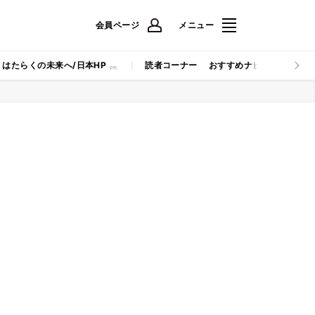
会員ページ
メニュー
はたらくの未来へ/日本HP
読者コーナー
おすすめナビ
マイナビB