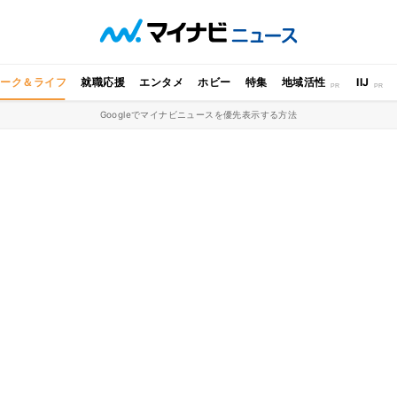
ワーク＆ライフ
就職応援
エンタメ
ホビー
特集
地域活性
IIJ
Googleでマイナビニュースを優先表示する方法